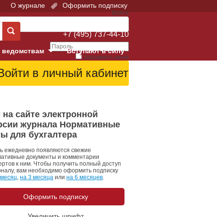
О журнале
Оформить подписку
Войти
Поддержка:
+7 (495) 737-44-10
 ведомствам
Вступают в силу
Запомнить меня
е суды
Забыли свой пароль?
Войти
Регистрация
Суд
 на сайте электронной
рсии журнала Нормативные
екция в г. Москве
ты для бухгалтера
онный Суд
ь ежедневно появляются свежие
ативные документы и комментарии
ертов к ним. Чтобы получить полный доступ
рналу, вам необходимо оформить подписку
 месяц
,
на 3 месяца
или
на 6 месяцев
.
Оформить подписку
 фонд
Увеличить шрифт