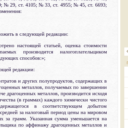
0; № 29, ст. 4105; № 33, ст. 4955; № 45, ст. 6693;
зменения:
зложить в следующей редакции:
отрено настоящей статьей, оценка стоимости
аемых производится налогоплательщиком
едующих способов:»;
ующей редакции:
нтратов и других полупродуктов, содержащих в
агоценных металлов, получаемых по завершении
че драгоценных металлов, производится исходя
чества (в граммах) каждого химически чистого
одержащегося в соответствующем добытом
 средней за налоговый период цены на мировом
х за грамм. Указанная сумма уменьшается на
ельщика по аффинажу драгоценных металлов и