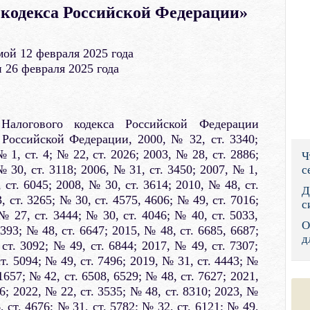
 кодекса Российской Федерации»
Правительс
Президент: 
ой 12 февраля 2025 года
26 февраля 2025 года
Роструд
Социальный
алогового кодекса Российской Федерации
Суд общей 
 Российской Федерации, 2000, № 32, ст. 3340;
 1, ст. 4; № 22, ст. 2026; 2003, № 28, ст. 2886;
Ч
Федеральна
№ 30, ст. 3118; 2006, № 31, ст. 3450; 2007, № 1,
с
 ст. 6045; 2008, № 30, ст. 3614; 2010, № 48, ст.
Фонд социа
Д
, ст. 3265; № 30, ст. 4575, 4606; № 49, ст. 7016;
с
№ 27, ст. 3444; № 30, ст. 4046; № 40, ст. 5033,
Остальные 
О
393; № 48, ст. 6647; 2015, № 48, ст. 6685, 6687;
д
ст. 3092; № 49, ст. 6844; 2017, № 49, ст. 7307;
т. 5094; № 49, ст. 7496; 2019, № 31, ст. 4443; №
 1657; № 42, ст. 6508, 6529; № 48, ст. 7627; 2021,
6; 2022, № 22, ст. 3535; № 48, ст. 8310; 2023, №
6, ст. 4676; № 31, ст. 5782; № 32, ст. 6121; № 49,