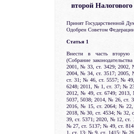
второй Налогового
Принят Государственной Дум
Одобрен Советом Федерации 
Статья 1
Внести в часть вторую Н
(Собрание законодательства
2001, № 33, ст. 3429; 2002, №
2004, № 34, ст. 3517; 2005, 
ст. 31; № 46, ст. 5557; № 49,
6248; 2011, № 1, ст. 37; № 23
2012, № 49, ст. 6749; 2013, 
5037, 5038; 2014, № 26, ст. 3
2016, № 15, ст. 2064; № 22, 
2018, № 30, ст. 4534; № 32, с
39, ст. 5371; 2020, № 12, ст.
№ 27, ст. 5137; № 49, ст. 814
1, ст. 13; № 9, ст. 1415; № 2