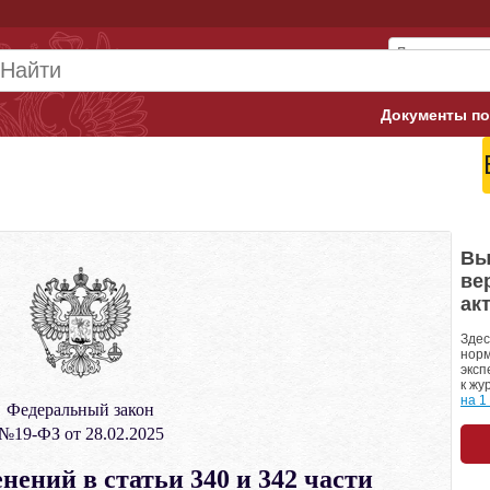
Документы по
Арбитражны
Банк России
Верховный 
Вы
ве
Гострудинсп
ак
Конституци
Здес
норм
эксп
Минтруд
к жу
на 1
Федеральный закон
Минфин
№19-ФЗ от 28.02.2025
Пенсионный
нений в статьи 340 и 342 части