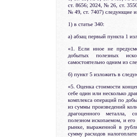
ст. 8656; 2024, № 26, ст. 355
№ 49, ст. 7407) следующие и
1) в статье 340:
а) абзац первый пункта 1 и
«1. Если иное не предусм
добытых полезных ископ
самостоятельно одним из сл
б) пункт 5 изложить в след
«5. Оценка стоимости конце
себе один или несколько др
комплекса операций по добы
из суммы произведений коли
драгоценного металла, с
полезном ископаемом, и его
рынке, выраженной в рубля
сумму расходов налогоплат