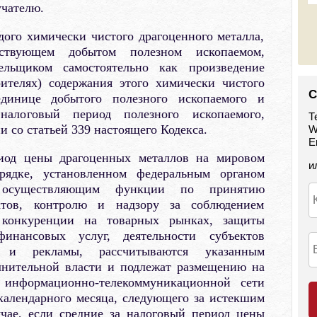
учателю.
дого химически чистого драгоценного металла,
тствующем добытом полезном ископаемом,
тельщиком самостоятельно как произведение
ителях) содержания этого химически чистого
С
единице добытого полезного ископаемого и
налоговый период полезного ископаемого,
Т
и со статьей 339 настоящего Кодекса.
W
E
иод цены драгоценных металлов на мировом
и
рядке, установленном федеральным органом
, осуществляющим функции по принятию
тов, контролю и надзору за соблюдением
е конкуренции на товарных рынках, защиты
нансовых услуг, деятельности субъектов
й и рекламы, рассчитываются указанным
лнительной власти и подлежат размещению на
 информационно-телекоммуникационной сети
календарного месяца, следующего за истекшим
чае, если средние за налоговый период цены