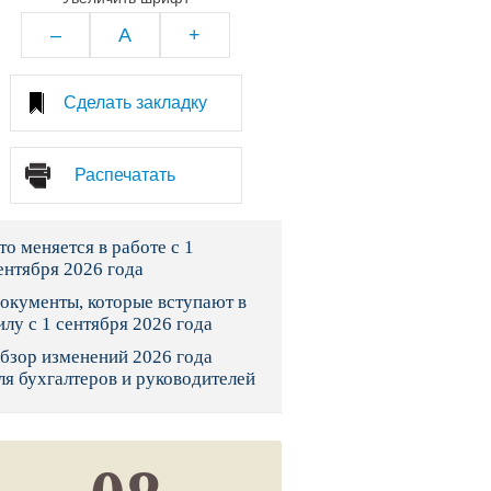
тво
–
A
+
законы и указы
Сделать закладку
 фонд России
Распечатать
юрисдикции
то меняется в работе с 1
я налоговая служба
ентября 2026 года
льного страхования
окументы, которые вступают в
илу с 1 сентября 2026 года
ведомства
бзор изменений 2026 года
ля бухгалтеров и руководителей