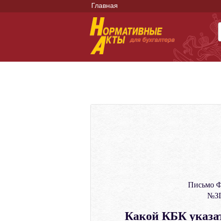
Главная
Письмо Ф
№ЗГ
Какой КБК указат