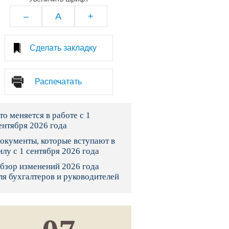
тво
–
A
+
законы и указы
Сделать закладку
 фонд России
Распечатать
юрисдикции
то меняется в работе с 1
я налоговая служба
ентября 2026 года
льного страхования
окументы, которые вступают в
илу с 1 сентября 2026 года
ведомства
бзор изменений 2026 года
ля бухгалтеров и руководителей