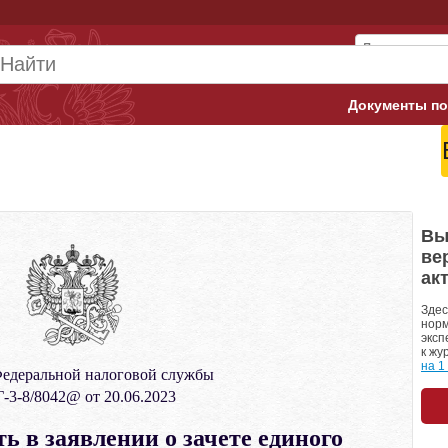
Документы по
Арбитражны
Банк России
Верховный 
Вы
ве
Гострудинсп
ак
Конституци
Здес
норм
эксп
Минтруд
к жу
на 1
едеральной налоговой службы
Минфин
-3-8/8042@ от 20.06.2023
Пенсионный
ь в заявлении о зачете единого