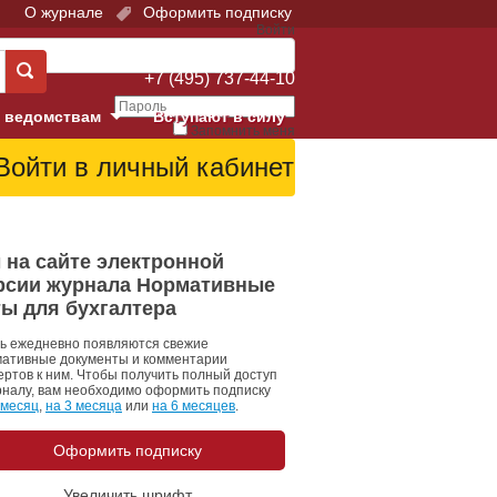
О журнале
Оформить подписку
Войти
Поддержка:
+7 (495) 737-44-10
 ведомствам
Вступают в силу
Запомнить меня
е суды
Забыли свой пароль?
Войти
Регистрация
Суд
 на сайте электронной
рсии журнала Нормативные
екция в г. Москве
ты для бухгалтера
онный Суд
ь ежедневно появляются свежие
ативные документы и комментарии
ертов к ним. Чтобы получить полный доступ
рналу, вам необходимо оформить подписку
 месяц
,
на 3 месяца
или
на 6 месяцев
.
Оформить подписку
 фонд
Увеличить шрифт