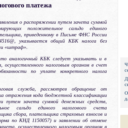
логового платежа
Правительс
Президент: 
аявления о распоряжении путем зачета суммой
мирующих положительное сальдо единого
Роструд
ательщика, приведенному в Письме ФНС России
4516@, указывается общий КБК налога без
Социальный
или «штраф».
Суд общей 
что аналогичный КБК следует указывать и в
Ч
а, осуществленного налоговым органом в счет
Федеральна
с
обязанности по уплате конкретного налога
Фонд социа
Д
с
говая служба, рассмотрев обращение от
Остальные 
О
ядка отражения кода бюджетной классификации
д
ии путем зачета суммой денежных средств,
ьное сальдо единого налогового счета
щика сбора, плательщика страховых взносов и
форма по КНД 1150057) и заявлении об отмене
зачета, осуществленного налоговым органом в