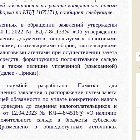
ей обязанности по уплате конкретного налога
 (форма по КНД 1165171), сообщает следующее.
енных в обращении заявлений утверждены
0.11.2022 № ЕД-7-8/1133@ «Об утверждении
ления документов, используемых налоговыми
иками, плательщиками сборов, плательщиками
налоговыми агентами при осуществлении зачета
 средств, формирующих положительное сальдо
, а также излишне уплаченной (взысканной)
далее - Приказ).
й службой разработана Памятка для
нению заявления о распоряжении путем зачета
щей обязанности по уплате конкретного налога
я доведена до сведения налогоплательщиков и
м от 12.04.2023 № КЧ-4-8/4516@ «О наличии
ложительного сальдо в бюджеты субъектов
(размещено в общедоступных источниках