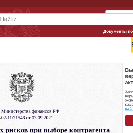
Документы по
Арбитражны
Банк России
Верховный 
Вы
ве
Гострудинсп
ак
Конституци
Здес
норм
эксп
Минтруд
к жу
на 1
 Министерства финансов РФ
Минфин
02-11/71548 от 03.09.2021
Пенсионный
х рисков при выборе контрагента