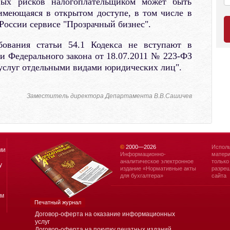
вых рисков налогоплательщиком может быть
имеющаяся в открытом доступе, в том числе в
оссии сервисе "Прозрачный бизнес".
бования статьи 54.1 Кодекса не вступают в
и Федерального закона от 18.07.2011 № 223-ФЗ
, услуг отдельными видами юридических лиц".
Заместитель директора Департамента В.В.Сашичев
©
2000—
2026
Исполь
ми
Информационно-
матери
аналитическое электронное
только
у
издание «Нормативные акты
разреш
для бухгалтера»
сайта
ям
Печатный журнал
Договор-оферта на оказание информационных
услуг
Договор-оферта на покупку печатных изданий