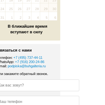
17
18
19
20
21
22
23
24
25
26
27
28
29
30
31
1
2
3
4
5
6
В ближайшее время
вступают в силу
вязаться с нами
елефон:
+7 (495) 737-44-11
hatsApp:
+7 (916) 200-24-86
mail:
podpiska@buhgalteria.ru
ли закажите обратный звонок.