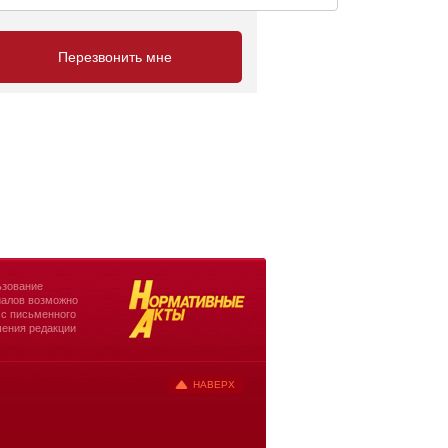
зование
алов возможно
 с письменного
ения редакции
НАВЕРХ