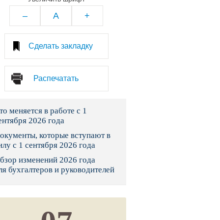
тво
–
A
+
законы и указы
Сделать закладку
 фонд России
Распечатать
юрисдикции
то меняется в работе с 1
я налоговая служба
ентября 2026 года
льного страхования
окументы, которые вступают в
илу с 1 сентября 2026 года
ведомства
бзор изменений 2026 года
ля бухгалтеров и руководителей