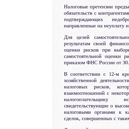
Налоговые претензии предъ
обязательств с контрагента
подтверждающих недобро
направленные на неуплату н
Для целей самостоятельн
результатам своей финансо
оценки рисков при выборе
самостоятельной оценки р
приказом ФНС России от 30
В соответствии с 12-м кр
хозяйственной деятельнос
налоговых рисков, кот
взаимоотношений с некото
налогоплательщику и
свидетельствующие о высоко
налоговыми органами к ка
сделок, совершенных с таки