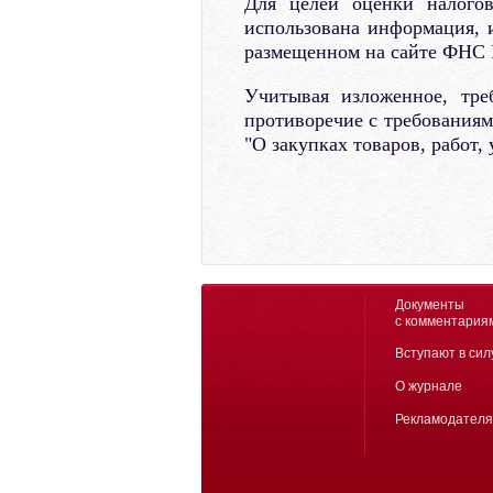
Для целей оценки налого
использована информация, 
размещенном на сайте ФНС Р
Учитывая изложенное, тре
противоречие с требованиям
"О закупках товаров, работ
Документы
с комментария
Вступают в сил
О журнале
Рекламодател