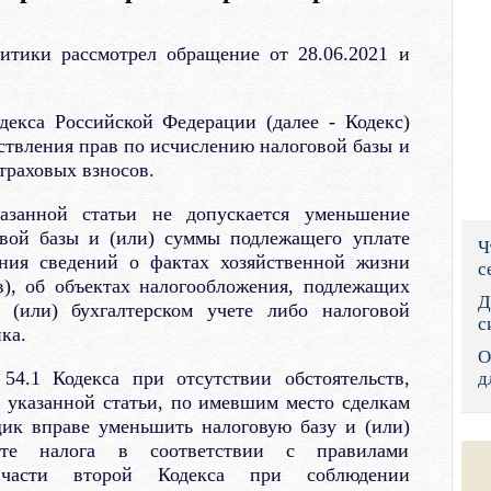
Правительс
итики рассмотрел обращение от 28.06.2021 и
Президент: 
Роструд
декса Российской Федерации (далее - Кодекс)
твления прав по исчислению налоговой базы и
Социальный
страховых взносов.
Суд общей 
азанной статьи не допускается уменьшение
овой базы и (или) суммы подлежащего уплате
Ч
Федеральна
ения сведений о фактах хозяйственной жизни
с
в), об объектах налогообложения, подлежащих
Фонд социа
Д
(или) бухгалтерском учете либо налоговой
с
ка.
Остальные 
О
54.1 Кодекса при отсутствии обстоятельств,
д
 указанной статьи, по имевшим место сделкам
щик вправе уменьшить налоговую базу и (или)
ате налога в соответствии с правилами
 части второй Кодекса при соблюдении