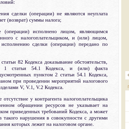
ловий:
ния сделки (операции) не являются неуплата
чет (возврат) суммы налога;
ке (операции) исполнено лицом, являющимся
енного с налогоплательщиком, и (или) лицом,
о исполнению сделки (операции) передано по
 статьи 82 Кодекса доказывание обстоятельств,
м 1 статьи 54.1 Кодекса, и (или) факта
дусмотренных пунктом 2 статьи 54.1 Кодекса,
ганом при проведении мероприятий налогового
зделами V, V.1, V.2 Кодекса.
е отсутствие у контрагента налогоплательщика
ленном обращении ресурсов не указывает на
ком приведенных требований Кодекса, а может
в такого нарушения в совокупности с другими
ания которых лежит на налоговом органе.