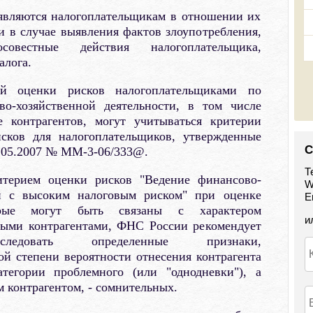
являются налогоплательщикам в отношении их
ми в случае выявления фактов злоупотребления,
совестные действия налогоплательщика,
алога.
ой оценки рисков налогоплательщиками по
во-хозяйственной деятельности, в том числе
 контрагентов, могут учитываться критерии
исков для налогоплательщиков, утвержденные
С
.05.2007 № ММ-3-06/333@.
Т
итерием оценки рисков "Ведение финансово-
W
ти с высоким налоговым риском" при оценке
E
орые могут быть связаны с характером
и
рыми контрагентами, ФНС России рекомендует
сследовать определенные признаки,
й степени вероятности отнесения контрагента
тегории проблемного (или "однодневки"), а
м контрагентом, - сомнительных.