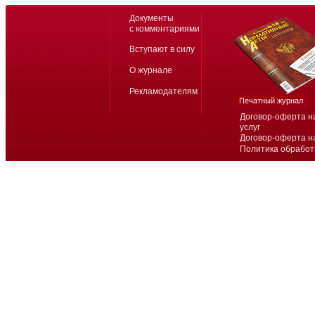
Документы
с комментариями
Вступают в силу
О журнале
Рекламодателям
Печатный журнал
Договор-оферта н
услуг
Договор-оферта н
Политика обработ