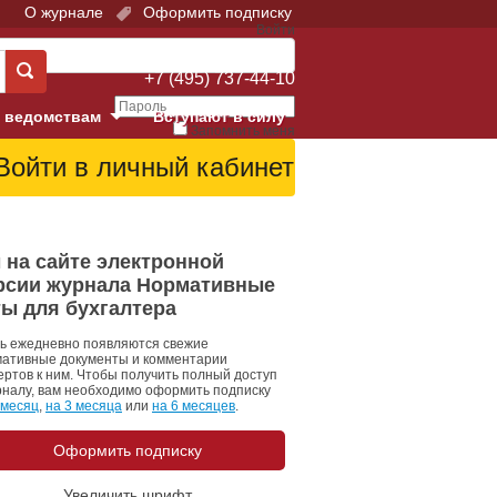
О журнале
Оформить подписку
Войти
Поддержка:
+7 (495) 737-44-10
 ведомствам
Вступают в силу
Запомнить меня
е суды
Забыли свой пароль?
Войти
Регистрация
Суд
 на сайте электронной
рсии журнала Нормативные
екция в г. Москве
ты для бухгалтера
онный Суд
ь ежедневно появляются свежие
ативные документы и комментарии
ертов к ним. Чтобы получить полный доступ
рналу, вам необходимо оформить подписку
 месяц
,
на 3 месяца
или
на 6 месяцев
.
Оформить подписку
 фонд
Увеличить шрифт