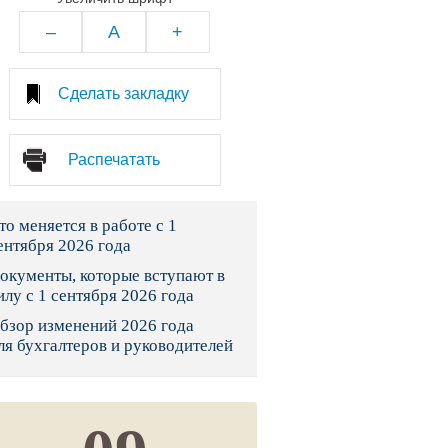
тво
–
A
+
законы и указы
Сделать закладку
 фонд России
Распечатать
юрисдикции
то меняется в работе с 1
я налоговая служба
ентября 2026 года
льного страхования
окументы, которые вступают в
илу с 1 сентября 2026 года
ведомства
бзор изменений 2026 года
ля бухгалтеров и руководителей