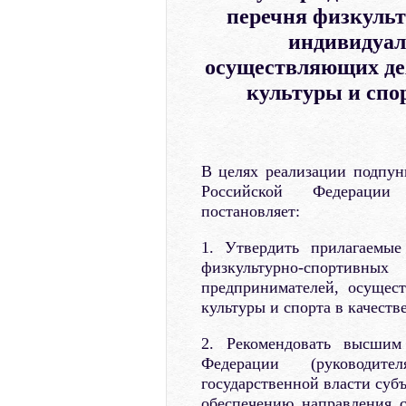
перечня физкульт
индивидуал
осуществляющих дея
культуры и спор
В целях реализации подпунк
Российской Федерации
постановляет:
1. Утвердить прилагаемы
физкультурно-спорти
предпринимателей, осущес
культуры и спорта в качеств
2. Рекомендовать высшим
Федерации (руководит
государственной власти суб
обеспечению направления 