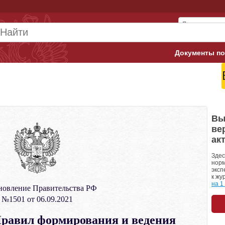
Документы по
Арбитражны
Банк России
Верховный 
Вы
ве
Гострудинсп
ак
Конституци
Здес
норм
эксп
Минтруд
к жу
на 1
новление Правительства РФ
Минфин
№1501 от 06.09.2021
Пенсионный
равил формирования и ведения