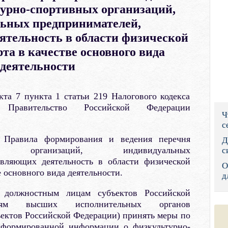
урно-спортивных организаций,
Правительс
ьных предпринимателей,
Президент: 
тельность в области физической
та в качестве основного вида
Роструд
деятельности
Социальный
та 7 пункта 1 статьи 219 Налогового кодекса
Суд общей 
 Правительство Российской Федерации
Ч
Федеральна
с
е Правила формирования и ведения перечня
Фонд социа
Д
вных организаций, индивидуальных
с
Остальные 
твляющих деятельность в области физической
О
е основного вида деятельности.
д
 должностным лицам субъектов Российской
елям высших исполнительных органов
ъектов Российской Федерации) принять меры по
сформированной информации о физкультурно-