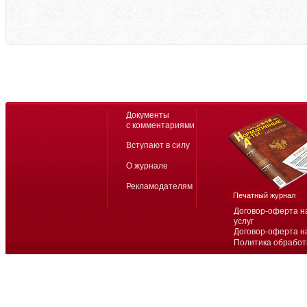
Документы
с комментариями
Вступают в силу
О журнале
Рекламодателям
Печатный журнал
Договор-оферта н
услуг
Договор-оферта н
Политика обработ