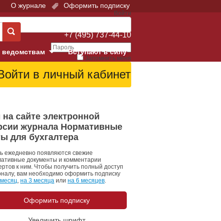
О журнале
Оформить подписку
Войти
Поддержка:
+7 (495) 737-44-10
 ведомствам
Вступают в силу
Запомнить меня
е суды
Забыли свой пароль?
Войти
Регистрация
Суд
 на сайте электронной
рсии журнала Нормативные
екция в г. Москве
ты для бухгалтера
онный Суд
ь ежедневно появляются свежие
ативные документы и комментарии
ертов к ним. Чтобы получить полный доступ
рналу, вам необходимо оформить подписку
 месяц
,
на 3 месяца
или
на 6 месяцев
.
Оформить подписку
 фонд
Увеличить шрифт