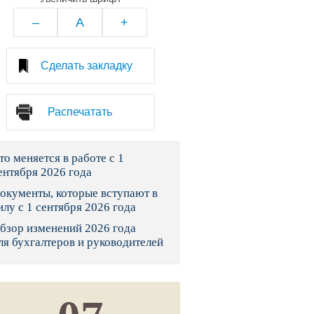
тво
–
A
+
законы и указы
Сделать закладку
 фонд России
Распечатать
юрисдикции
то меняется в работе с 1
я налоговая служба
ентября 2026 года
льного страхования
окументы, которые вступают в
илу с 1 сентября 2026 года
ведомства
бзор изменений 2026 года
ля бухгалтеров и руководителей