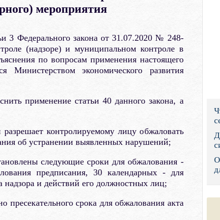
орного) мероприятия
Правительс
Президент: 
ьи 3 Федерального закона от 31.07.2020 № 248-
троле (надзоре) и муниципальном контроле в
Роструд
зъяснения по вопросам применения настоящего
ся Министерством экономического развития
Социальный
Суд общей 
снить применение статьи 40 данного закона, а
Ч
Федеральна
с
ьи разрешает контролируемому лицу обжаловать
Фонд социа
Д
ания об устранении выявленных нарушений;
с
Остальные 
О
становлены следующие сроки для обжалования -
д
лования предписания, 30 календарных - для
 надзора и действий его должностных лиц;
но пресекательного срока для обжалования акта