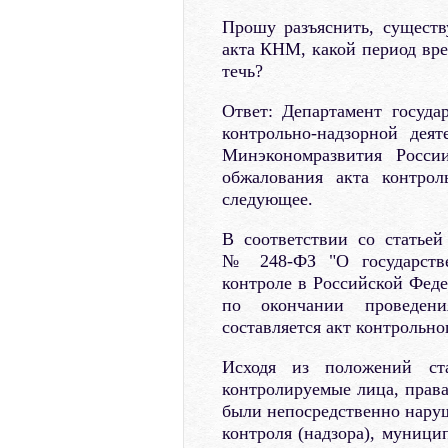
Прошу разъяснить, существ
акта КНМ, какой период вре
течь?
Ответ: Департамент госуда
контрольно-надзорной деят
Минэкономразвития Росси
обжалования акта контрол
следующее.
В соответствии со статьей
№ 248-ФЗ "О государстве
контроле в Российской Феде
по окончании проведения
составляется акт контрольног
Исходя из положений с
контролируемые лица, права
были непосредственно наруш
контроля (надзора), муници