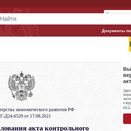
Документы по
Арбитражны
Банк России
Верховный 
Вы
ве
Гострудинсп
ак
Конституци
Здес
норм
эксп
Минтруд
к жу
на 1
ерства экономического развития РФ
Минфин
-Д24-6529 от 17.08.2021
Пенсионный
алования акта контрольного