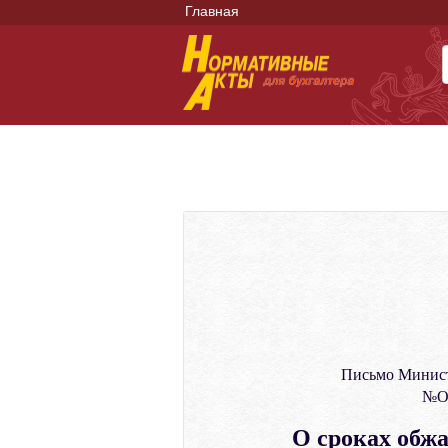
Главная
Письмо Минист
№ОГ
О сроках обж