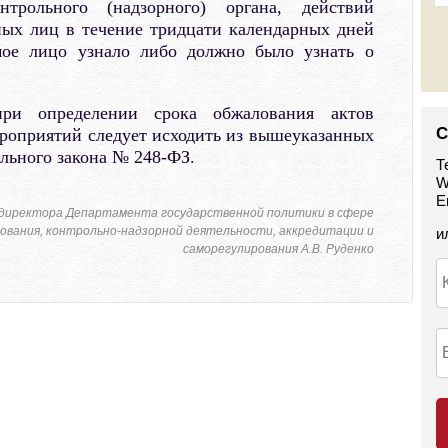
трольного (надзорного) органа, действий
ных лиц в течение тридцати календарных дней
емое лицо узнало либо должно было узнать о
ри определении срока обжалования актов
С
роприятий следует исходить из вышеуказанных
льного закона № 248-ФЗ.
Т
W
E
директора Департамента государственной политики в сфере
ования, контрольно-надзорной деятельности, аккредитации и
и
саморегулирования А.В. Руденко