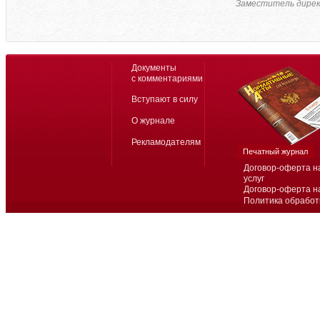
Заместитель дире
Документы
с комментариями
Вступают в силу
О журнале
Рекламодателям
Печатный журнал
Договор-оферта н
услуг
Договор-оферта н
Политика обработ