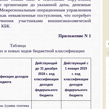
е организации до указанной даты, денежные
я Межрегиональным операционным управлением
 как невыясненные поступления, что потребует
нения участниками внешнеэкономической
 КБК.
Приложение N 1
Таблица
их и новых кодов бюджетной классификации
Действующий
Действующий с
до 31 декабря
1 января 2019
2018 г. код
г. код
ификации доходов
классификации
классификации
юджета
доходов
доходов
федерального
федерального
бюджета
бюджета
ны (сумма платежа