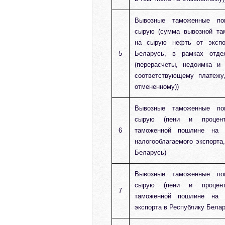
Вывозные таможенные п
сырую (сумма вывозной та
на сырую нефть от экспо
5
Беларусь, в рамках отде
(перерасчеты, недоимка и
соответствующему платежу
отмененному))
Вывозные таможенные п
сырую (пени и процен
6
таможенной пошлине на
налогооблагаемого экспорта
Беларусь)
Вывозные таможенные п
сырую (пени и процен
7
таможенной пошлине на
экспорта в Республику Белар