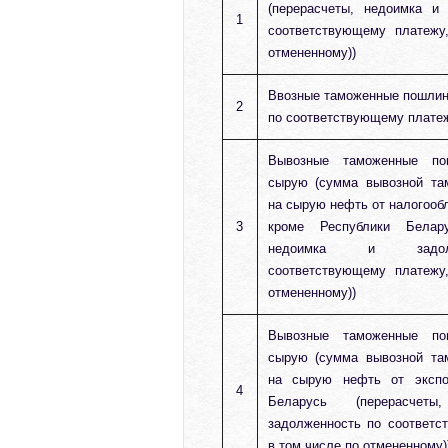
(перерасчеты, недоимка и
1
соответствующему платежу
отмененному))
Ввозные таможенные пошлин
2
по соответствующему плате
Вывозные таможенные п
сырую (сумма вывозной та
на сырую нефть от налогообл
3
кроме Республики Белару
недоимка и задол
соответствующему платежу
отмененному))
Вывозные таможенные п
сырую (сумма вывозной та
на сырую нефть от экспо
4
Беларусь (перерасче
задолженность по соответс
в том числе по отмененному)