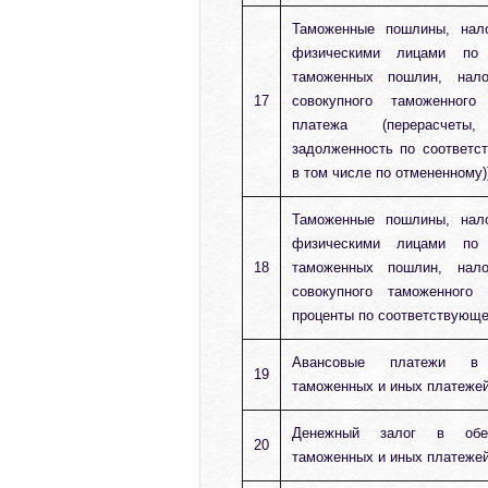
Таможенные пошлины, нало
физическими лицами по
таможенных пошлин, нал
17
совокупного таможенног
платежа (перерасчет
задолженность по соответс
в том числе по отмененному)
Таможенные пошлины, нало
физическими лицами по
18
таможенных пошлин, нал
совокупного таможенного
проценты по соответствующе
Авансовые платежи в
19
таможенных и иных платеже
Денежный залог в обес
20
таможенных и иных платеже