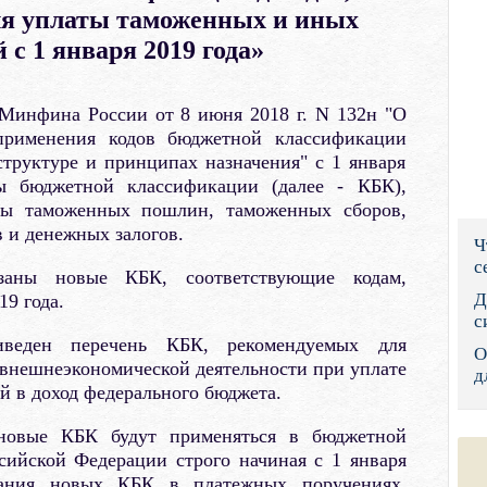
я уплаты таможенных и иных
Правительс
 с 1 января 2019 года»
Президент: 
 Минфина России от 8 июня 2018 г. N 132н "О
Роструд
применения кодов бюджетной классификации
труктуре и принципах назначения" с 1 января
Социальный
ы бюджетной классификации (далее - КБК),
Суд общей 
ты таможенных пошлин, таможенных сборов,
 и денежных залогов.
Ч
Федеральна
с
аны новые КБК, соответствующие кодам,
Фонд социа
Д
9 года.
с
Остальные 
еден перечень КБК, рекомендуемых для
О
внешнеэкономической деятельности при уплате
д
 в доход федерального бюджета.
новые КБК будут применяться в бюджетной
сийской Федерации строго начиная с 1 января
зания новых КБК в платежных поручениях,