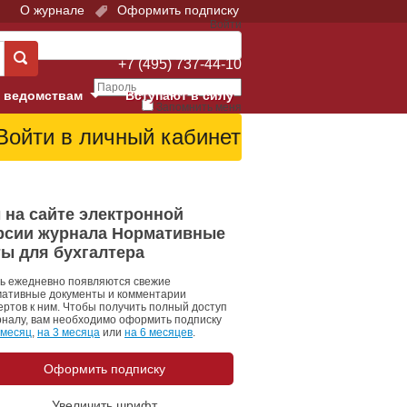
О журнале
Оформить подписку
Войти
Поддержка:
+7 (495) 737-44-10
 ведомствам
Вступают в силу
Запомнить меня
е суды
Забыли свой пароль?
Войти
Регистрация
Суд
 на сайте электронной
рсии журнала Нормативные
екция в г. Москве
ты для бухгалтера
онный Суд
ь ежедневно появляются свежие
ативные документы и комментарии
ертов к ним. Чтобы получить полный доступ
рналу, вам необходимо оформить подписку
 месяц
,
на 3 месяца
или
на 6 месяцев
.
Оформить подписку
 фонд
Увеличить шрифт