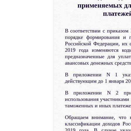
применяемых дл
платежей
В соответствии с приказом
порядке формирования и 
Российской Федерации, их с
2019 года изменяются код
предназначенные для упла
авансовых денежных средств
В приложении N 1 указ
действующим до 1 января 201
В приложении N 2 прив
использования участниками 
таможенных и иных платежей
Обращаем внимание, что 
классификации доходов Рос
2019 года. В случае ука