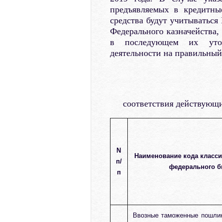
предъявляемых в кредитны
средства будут учитыватьс
Федерального казначейства,
в последующем их уточ
деятельности на правильный
соответствия действующ
N
Наименование кода класс
п/
федерального б
п
Ввозные таможенные пошли