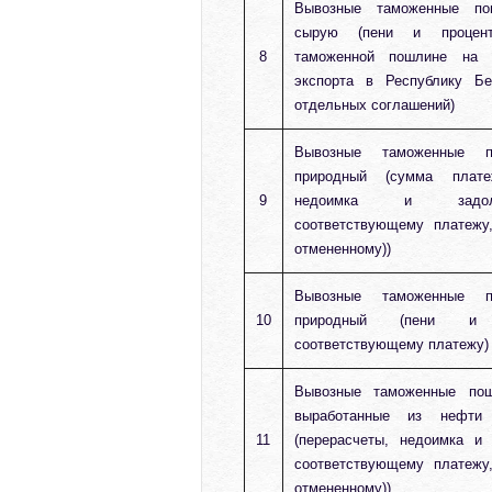
Вывозные таможенные п
сырую (пени и процен
8
таможенной пошлине на
экспорта в Республику Бе
отдельных соглашений)
Вывозные таможенные 
природный (сумма плате
9
недоимка и задол
соответствующему платежу
отмененному))
Вывозные таможенные 
10
природный (пени и
соответствующему платежу)
Вывозные таможенные по
выработанные из нефти
11
(перерасчеты, недоимка и
соответствующему платежу
отмененному))