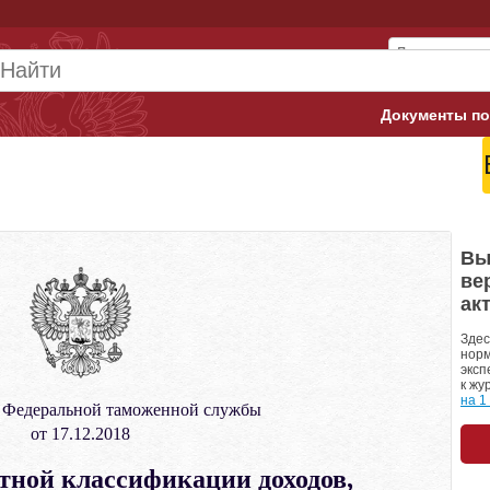
Документы по
Арбитражны
Банк России
Верховный 
Вы
ве
Гострудинсп
ак
Конституци
Здес
норм
эксп
Минтруд
к жу
на 1
Федеральной таможенной службы
Минфин
от 17.12.2018
Пенсионный
тной классификации доходов,