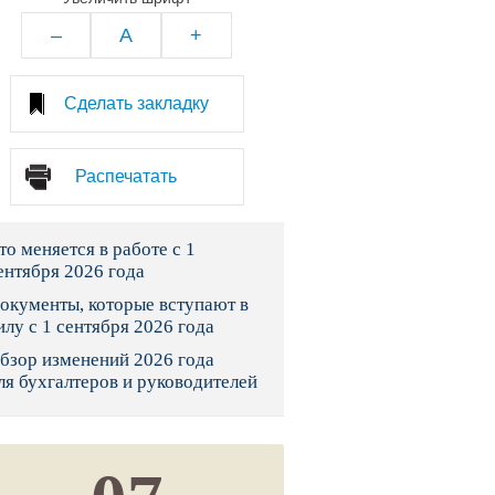
тво
–
A
+
законы и указы
Сделать закладку
 фонд России
Распечатать
юрисдикции
то меняется в работе с 1
я налоговая служба
ентября 2026 года
льного страхования
окументы, которые вступают в
илу с 1 сентября 2026 года
ведомства
бзор изменений 2026 года
ля бухгалтеров и руководителей