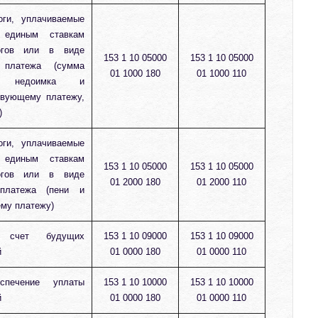
ги, уплачиваемые
 единым ставкам
огов или в виде
153 1 10 05000
153 1 10 05000
о платежа (сумма
01 1000 180
01 1000 110
ы, недоимка и
твующему платежу,
)
ги, уплачиваемые
 единым ставкам
153 1 10 05000
153 1 10 05000
огов или в виде
01 2000 180
01 2000 110
 платежа (пени и
му платежу)
 счет будущих
153 1 10 09000
153 1 10 09000
й
01 0000 180
01 0000 110
печение уплаты
153 1 10 10000
153 1 10 10000
й
01 0000 180
01 0000 110