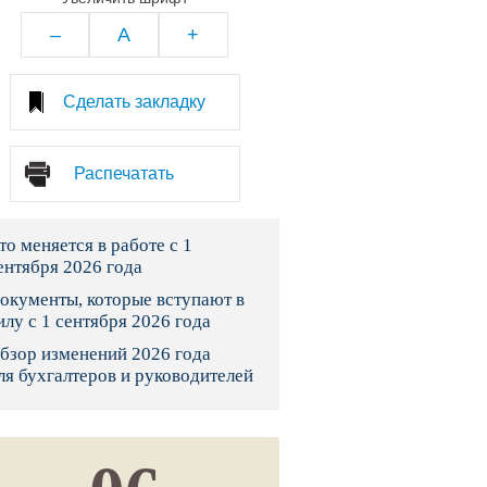
тво
–
A
+
законы и указы
Сделать закладку
 фонд России
Распечатать
юрисдикции
то меняется в работе с 1
я налоговая служба
ентября 2026 года
льного страхования
окументы, которые вступают в
илу с 1 сентября 2026 года
ведомства
бзор изменений 2026 года
ля бухгалтеров и руководителей