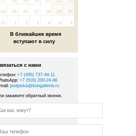
17
18
19
20
21
22
23
24
25
26
27
28
29
30
31
1
2
3
4
5
6
В ближайшее время
вступают в силу
вязаться с нами
елефон:
+7 (495) 737-44-11
hatsApp:
+7 (916) 200-24-86
mail:
podpiska@buhgalteria.ru
ли закажите обратный звонок.