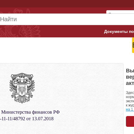
Документы по
Арбитражны
Банк России
Верховный 
Вы
ве
Гострудинсп
ак
Конституци
Здес
норм
эксп
Минтруд
к жу
на 1
 Министерства финансов РФ
Минфин
11-11/48792 от 13.07.2018
Пенсионный