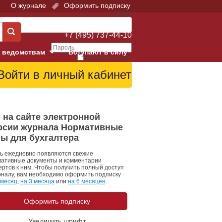
О журнале
Оформить подписку
Войти
Поддержка:
+7 (495) 737-44-10
 ведомствам
Вступают в силу
Запомнить меня
е суды
Забыли свой пароль?
Войти
Регистрация
Суд
 на сайте электронной
рсии журнала Нормативные
екция в г. Москве
ты для бухгалтера
онный Суд
ь ежедневно появляются свежие
ативные документы и комментарии
ертов к ним. Чтобы получить полный доступ
рналу, вам необходимо оформить подписку
 месяц
,
на 3 месяца
или
на 6 месяцев
.
Оформить подписку
 фонд
Увеличить шрифт