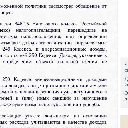
аможенной политики рассмотрел обращение от
Правительс
ующее.
Президент: 
атьи 346.15 Налогового кодекса Российской
екс) налогоплательщики, перешедшие на
Роструд
истемы налогообложения, при определении
читывают доходы от реализации, определяемые
Социальный
й 249 Кодекса, и внереализационные доходы,
Суд общей 
и со статьей 250 Кодекса. Доходы, указанные в
 определении объекта налогообложения не
Ч
Федеральна
с
Фонд социа
Д
 250 Кодекса внереализационными доходами
с
тся доходы в виде признанных должником или
Остальные 
ом на основании решения суда, вступившего в
О
 пеней и (или) иных санкций за нарушение
д
 также сумм возмещения убытков или ущерба.
длежащие уплате должником на основании
ых расходов учитываются в качестве доходов