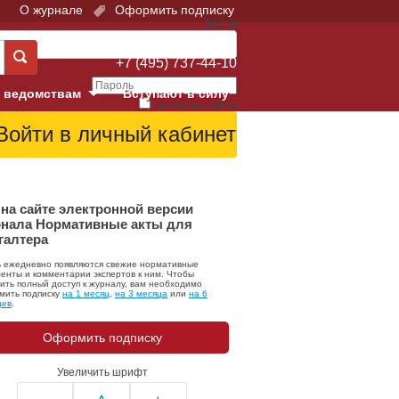
О журнале
Оформить подписку
Войти
Поддержка:
+7 (495) 737-44-10
 ведомствам
Вступают в силу
Запомнить меня
е суды
Забыли свой пароль?
Войти
Регистрация
Суд
на сайте электронной версии
нала Нормативные акты для
галтера
екция в г. Москве
ь ежедневно появляются свежие нормативные
онный Суд
енты и комментарии экспертов к ним. Чтобы
ить полный доступ к журналу, вам необходимо
мить подписку
на 1 месяц
,
на 3 месяца
или
на 6
цев
.
Оформить подписку
Увеличить шрифт
 фонд