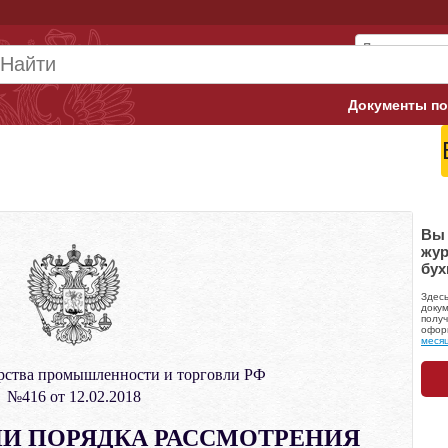
Документы по
Арбитражны
Банк России
Верховный 
Вы 
жур
бух
Гострудинсп
Здес
Конституци
докум
получ
офор
меся
Минтруд
рства промышленности и торговли РФ
Минфин
№416 от 12.02.2018
Пенсионный
И ПОРЯДКА РАССМОТРЕНИЯ