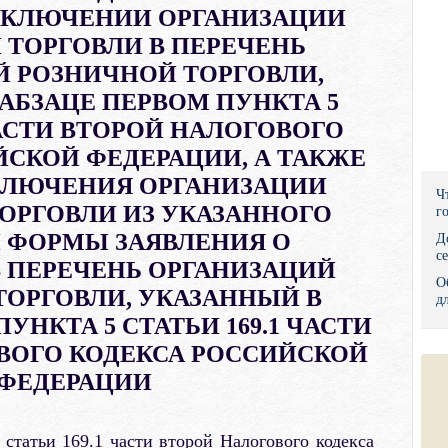
ВКЛЮЧЕНИИ ОРГАНИЗАЦИИ
Правительс
 ТОРГОВЛИ В ПЕРЕЧЕНЬ
Президент: 
Й РОЗНИЧНОЙ ТОРГОВЛИ,
АБЗАЦЕ ПЕРВОМ ПУНКТА 5
Роструд
ЧАСТИ ВТОРОЙ НАЛОГОВОГО
Социальный
ЙСКОЙ ФЕДЕРАЦИИ, А ТАКЖЕ
КЛЮЧЕНИЯ ОРГАНИЗАЦИИ
Суд общей 
Ч
ОРГОВЛИ ИЗ УКАЗАННОГО
г
Федеральна
И ФОРМЫ ЗАЯВЛЕНИЯ О
Д
с
 ПЕРЕЧЕНЬ ОРГАНИЗАЦИЙ
Фонд социа
О
ТОРГОВЛИ, УКАЗАННЫЙ В
д
Остальные 
УНКТА 5 СТАТЬИ 169.1 ЧАСТИ
ВОГО КОДЕКСА РОССИЙСКОЙ
ФЕДЕРАЦИИ
 статьи 169.1 части второй Налогового кодекса