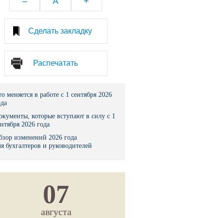
–
A
+
тво
Сделать закладку
законы и указы
Распечатать
 фонд России
юрисдикции
то меняется в работе с 1 сентября 2026
ода
я налоговая служба
окументы, которые вступают в силу с 1
ентября 2026 года
льного страхования
бзор изменений 2026 года
ля бухгалтеров и руководителей
ведомства
07
августа