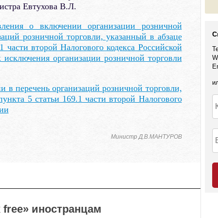
истра Евтухова В.Л.
вления о включении организации розничной
С
заций розничной торговли, указанный в абзаце
.1 части второй Налогового кодекса Российской
Т
к исключения организации розничной торговли
W
E
и
и в перечень организаций розничной торговли,
пункта 5 статьи 169.1 части второй Налогового
ции
Министр Д.В.МАНТУРОВ
 free» иностранцам