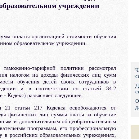
образовательном учреждении
Правительс
Президент: 
Роструд
умм оплаты организацией стоимости обучения
анном образовательном учреждении.
Социальный
Суд общей 
 таможенно-тарифной политики рассмотрел
Ч
Федеральна
ния налогом на доходы физических лиц сумм
с
мости обучения детей своих сотрудников в
Фонд социа
Д
едении и в соответствии со статьей 34.2
с
е - Кодекс) разъясняет следующее.
Остальные 
О
д
м 21 статьи 217 Кодекса освобождаются от
оды физических лиц суммы платы за обучение
овным и дополнительным общеобразовательным
вательным программам, его профессиональную
у в российских образовательных учреждениях,