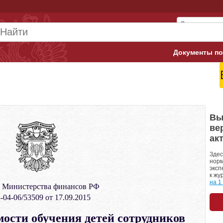
Документы по
Арбитражны
Банк России
Верховный 
Вы
ве
Гострудинсп
ак
Конституци
Здес
норм
эксп
Минтруд
к жу
на 1
 Министерства финансов РФ
Минфин
-04-06/53509 от 17.09.2015
Пенсионный
ости обучения детей сотрудников