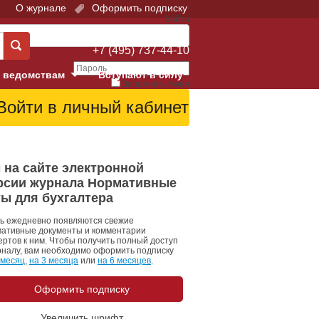
О журнале
Оформить подписку
Войти
Поддержка:
+7 (495) 737-44-10
 ведомствам
Вступают в силу
Запомнить меня
е суды
Забыли свой пароль?
Войти
Регистрация
Суд
 на сайте электронной
рсии журнала Нормативные
екция в г. Москве
ты для бухгалтера
онный Суд
ь ежедневно появляются свежие
ативные документы и комментарии
ертов к ним. Чтобы получить полный доступ
рналу, вам необходимо оформить подписку
 месяц
,
на 3 месяца
или
на 6 месяцев
.
Оформить подписку
 фонд
Увеличить шрифт