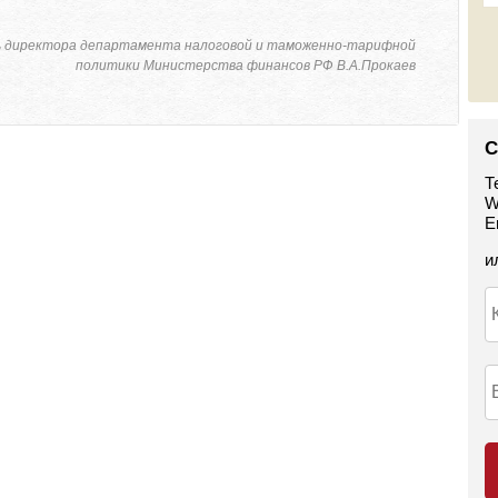
 директора департамента налоговой и таможенно-тарифной
политики Министерства финансов РФ В.А.Прокаев
С
Т
W
E
и