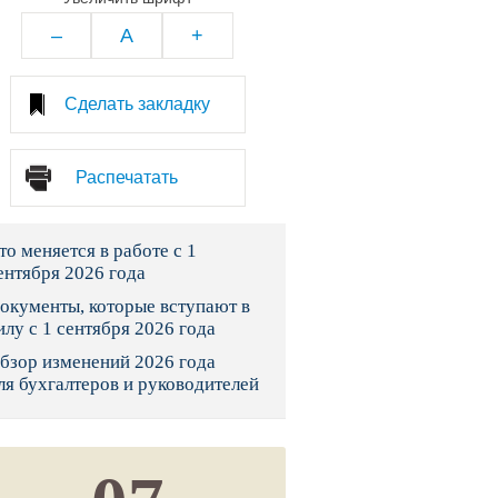
тво
–
A
+
законы и указы
Сделать закладку
 фонд России
Распечатать
юрисдикции
то меняется в работе с 1
я налоговая служба
ентября 2026 года
льного страхования
окументы, которые вступают в
илу с 1 сентября 2026 года
ведомства
бзор изменений 2026 года
ля бухгалтеров и руководителей