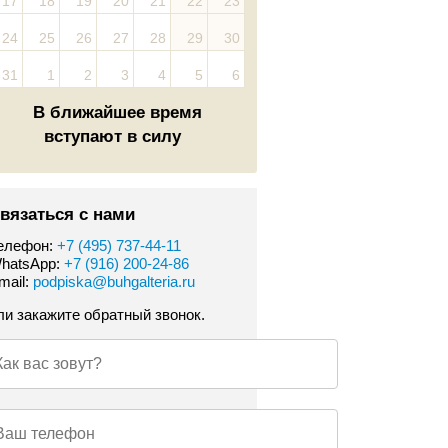
17
18
19
20
21
22
23
24
25
26
27
28
29
30
31
1
2
3
4
5
6
В ближайшее время
вступают в силу
вязаться с нами
елефон:
+7 (495) 737-44-11
hatsApp:
+7 (916) 200-24-86
mail:
podpiska@buhgalteria.ru
ли закажите обратный звонок.