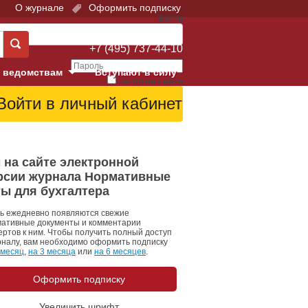
О журнале
Оформить подписку
Войти
Поддержка:
+7 (495) 737-44-10
 ведомствам
Вступают в силу
Запомнить меня
е суды
Забыли свой пароль?
Войти
Регистрация
Суд
 на сайте электронной
рсии журнала Нормативные
екция в г. Москве
ты для бухгалтера
онный Суд
ь ежедневно появляются свежие
ативные документы и комментарии
ертов к ним. Чтобы получить полный доступ
рналу, вам необходимо оформить подписку
 месяц
,
на 3 месяца
или
на 6 месяцев
.
Оформить подписку
 фонд
Увеличить шрифт