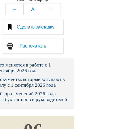
тво
–
A
+
законы и указы
Сделать закладку
 фонд России
Распечатать
юрисдикции
то меняется в работе с 1
я налоговая служба
ентября 2026 года
льного страхования
окументы, которые вступают в
илу с 1 сентября 2026 года
ведомства
бзор изменений 2026 года
ля бухгалтеров и руководителей