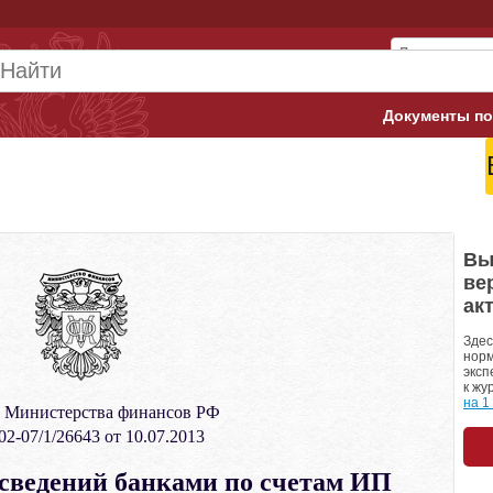
Документы по
Арбитражны
Банк России
Верховный 
Вы
ве
Гострудинсп
ак
Конституци
Здес
норм
эксп
Минтруд
к жу
на 1
 Министерства финансов РФ
Минфин
2-07/1/26643 от 10.07.2013
Пенсионный
сведений банками по счетам ИП