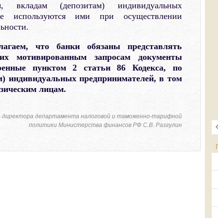
 вкладам (депозитам) индивидуальных
рые используются ими при осуществлении
ьности.
лагаем, что банки обязаны представлять
их мотивированным запросам документы
ренные пунктом 2 статьи 86 Кодекса, по
ам) индивидуальных предпринимателей, в том
зическим лицам.
 директора департамента налоговой и таможенно-тарифной
политики Министерства финансов РФ С.В. Разгулин