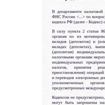
В департаменте налоговой
ФНС России <...> по вопрос
кодекса РФ (далее - Кодекс)
В силу пункта 2 статьи 8
органам по их мотивиров
вкладов (депозитов) и (ил
вкладах (депозитах), вы
(депозитам) индивидуальн
налоговыми органами мероп
индивидуальных предприн
налогов, принятия ре
приостановления) операций
и переводов электронных де
уполномоченных органо
предусмотренных междунаро
Кодексом не предусмотрено
могут быть запрошены на