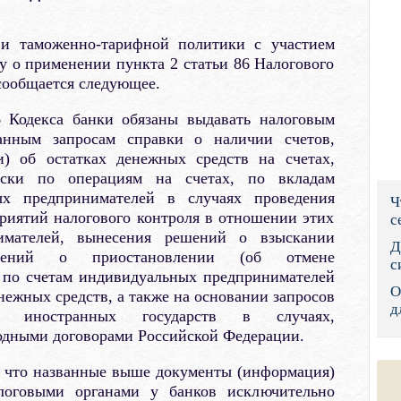
Правительс
 и таможенно-тарифной политики с участием
Президент: 
у о применении пункта 2 статьи 86 Налогового
 сообщается следующее.
Роструд
6 Кодекса банки обязаны выдавать налоговым
Социальный
анным запросам справки о наличии счетов,
и) об остатках денежных средств на счетах,
Суд общей 
писки по операциям на счетах, по вкладам
ых предпринимателей в случаях проведения
Ч
Федеральна
риятий налогового контроля в отношении этих
с
имателей, вынесения решений о взыскании
Фонд социа
Д
шений о приостановлении (об отмене
с
 по счетам индивидуальных предпринимателей
Остальные 
О
нежных средств, а также на основании запросов
д
в иностранных государств в случаях,
дными договорами Российской Федерации.
, что названные выше документы (информация)
логовыми органами у банков исключительно