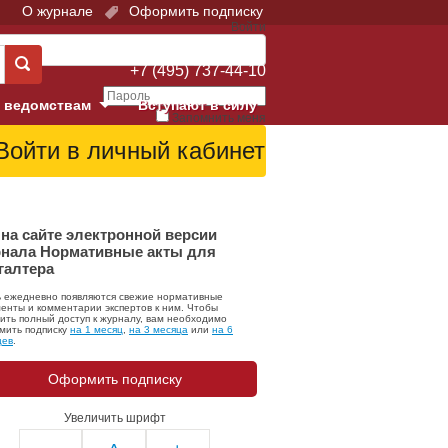
О журнале
Оформить подписку
Войти
Поддержка:
+7 (495) 737-44-10
 ведомствам
Вступают в силу
Запомнить меня
е суды
Забыли свой пароль?
Войти
Регистрация
Суд
на сайте электронной версии
нала Нормативные акты для
галтера
екция в г. Москве
ь ежедневно появляются свежие нормативные
онный Суд
енты и комментарии экспертов к ним. Чтобы
ить полный доступ к журналу, вам необходимо
мить подписку
на 1 месяц
,
на 3 месяца
или
на 6
цев
.
Оформить подписку
Увеличить шрифт
 фонд