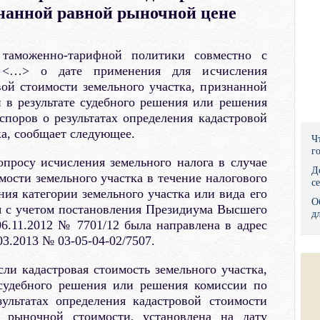
знанной равной рыночной цене
Правительс
Президент: 
 таможенно-тарифной политики совместно с
 <…> о дате применения для исчисления
Роструд
вой стоимости земельного участка, признанной
 в результате судебного решения или решения
Социальный
поров о результатах определения кадастровой
ка, сообщает следующее.
Суд общей 
Ч
г
просу исчисления земельного налога в случае
Федеральна
Д
мости земельного участка в течение налогового
с
ния категории земельного участка или вида его
Фонд социа
О
я с учетом постановления Президиума Высшего
д
Остальные 
6.11.2012 № 7701/12 была направлена в адрес
3.2013 № 03-05-04-02/7507.
ли кадастровая стоимость земельного участка,
 судебного решения или решения комиссии по
ультатах определения кадастровой стоимости
й рыночной стоимости, установлена на дату