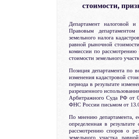
стоимости, при
Департамент налоговой и
Правовым департаментом
земельного налога кадастро
равной рыночной стоимости
комиссии по рассмотрению с
стоимости земельного участ
Позиция департамента по во
изменения кадастровой стои
периода в результате измене
разрешенного использовани
Арбитражного Суда РФ от 0
ФНС России письмом от 13.0
По мнению департамента, ес
определенная в результате
рассмотрению споров о рез
земельного участка равно