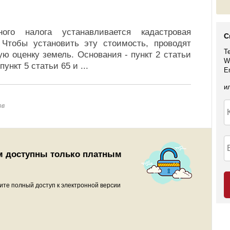
ого налога устанавливается кадастровая
С
 Чтобы установить эту стоимость, проводят
Т
ую оценку земель. Основания - пункт 2 статьи
W
пункт 5 статьи 65 и
...
E
и
ов
м доступны только платным
ите полный доступ к электронной версии