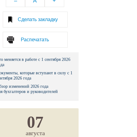
–
A
+
тво
Сделать закладку
законы и указы
Распечатать
 фонд России
юрисдикции
то меняется в работе с 1 сентября 2026
ода
я налоговая служба
окументы, которые вступают в силу с 1
ентября 2026 года
льного страхования
бзор изменений 2026 года
ля бухгалтеров и руководителей
ведомства
07
августа