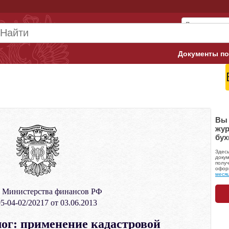
Документы по
Арбитражны
Банк России
Верховный 
Вы 
жур
бух
Гострудинсп
Здес
Конституци
докум
получ
офор
меся
Минтруд
 Министерства финансов РФ
Минфин
5-04-02/20217 от 03.06.2013
Пенсионный
ог: применение кадастровой