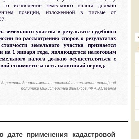
, то исчисление земельного налога должно
нением позиции, изложенной в письме от
07.
ь земельного участка в результате судебного
ссии по рассмотрению споров о результатах
 стоимости земельного участка признается
и на 1 января года, являющегося налоговым
земельного налога должно осуществляться с
вой стоимости за весь налоговый период.
 директора департамента налоговой и таможенно-тарифной
политики Министерства финансов РФ А.В.Сазанов
о дате применения кадастровой