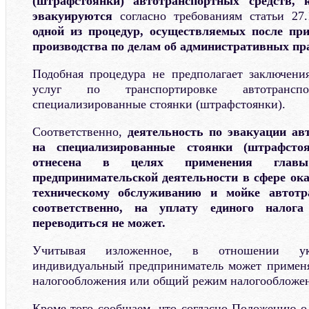
(штрафстоянки) автотранспортных средств, 
эвакуируются
согласно требованиям статьи 
одной из процедур, осуществляемых после пр
производства по делам об административных п
Подобная процедура не предполагает заключени
услуг по транспортировке автотранс
специализированные стоянки (штрафстоянки).
Соответственно,
деятельность по эвакуации ав
на специализированные стоянки (штрафст
отнесена в целях применения глав
предпринимательской деятельности в сфере ока
техническому обслуживанию и мойке автотр
соответственно, на уплату единого налог
переводиться не может.
Учитывая изложенное, в отношении ука
индивидуальный предприниматель может примен
налогообложения или общий режим налогообложен
Кроме того сообщаем, что согласно Положению 