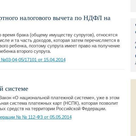
Правительс
ртного налогового вычета по НДФЛ на
Президент: 
Роструд
о время брака (общему имуществу супругов), относятся
числе и та часть доходов, которая затем перечисляется в
Социальный
ого ребенка, поэтому супруга имеет право на получение
ребенка второго супруга.
Суд общей 
03-04-05/17101 от 15.04.2014
Федеральна
Фонд социа
й системе
Остальные 
Закон «О национальной платежной системе», уже в этом
ьная система платежных карт (НСПК), которая позволит
ых средств на территории Российской Федерации.
ерации № № 112-ФЗ от 05.05.2014