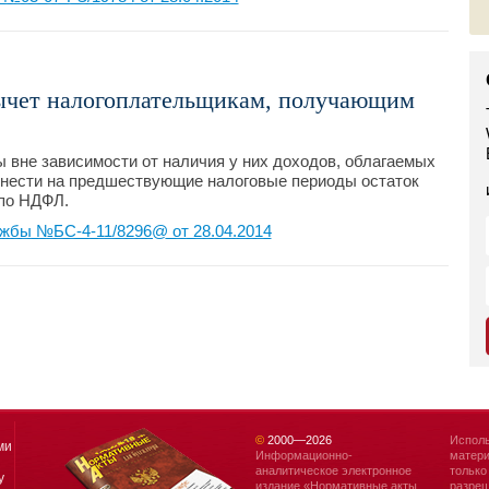
чет налогоплательщикам, получающим
ы вне зависимости от наличия у них доходов, облагаемых
ренести на предшествующие налоговые периоды остаток
 по НДФЛ.
жбы №БС-4-11/8296@ от 28.04.2014
©
2000—
2026
Исполь
ми
Информационно-
матери
аналитическое электронное
только
у
издание «Нормативные акты
разреш