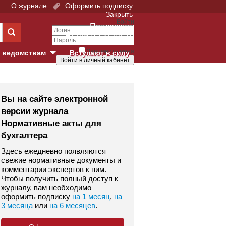
О журнале
Оформить подписку
Закрыть
Войти
Поддержка:
+7 (495) 737-44-10
Запомнить меня
 ведомствам
Вступают в силу
Забыли свой пароль?
е суды
Войти
Регистрация
Вы на сайте электронной
версии журнала
Суд
Нормативные акты для
бухгалтера
екция в г. Москве
Здесь ежедневно появляются
онный Суд
свежие нормативные документы и
комментарии экспертов к ним.
Чтобы получить полный доступ к
журналу, вам необходимо
оформить подписку
на 1 месяц
,
на
3 месяца
или
на 6 месяцев
.
 фонд