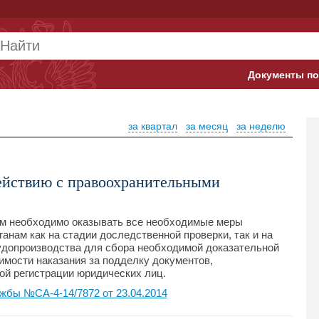
Документы по
Арбитражны
за квартал
за месяц
за неделю
Банк России
Верховный 
ействию с правоохранительными
Гострудинсп
Конституци
м необходимо оказывать все необходимые меры
анам как на стадии доследственной проверки, так и на
удопроизводства для сбора необходимой доказательной
Минтруд
имости наказания за подделку документов,
ой регистрации юридических лиц.
Минфин
жбы №СА-4-14/7872 от 23.04.2014
Пенсионный