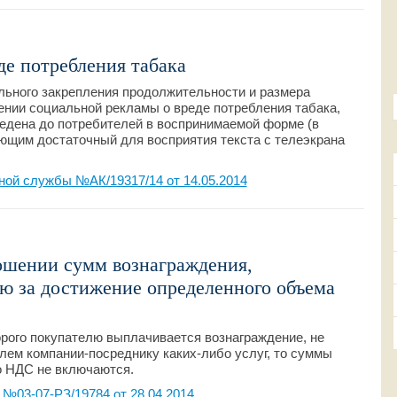
де потребления табака
льного закрепления продолжительности и размера
нии социальной рекламы о вреде потребления табака,
едена до потребителей в воспринимаемой форме (в
ющим достаточный для восприятия текста с телеэкрана
ой службы №АК/19317/14 от 14.05.2014
шении сумм вознаграждения,
ю за достижение определенного объема
орого покупателю выплачивается вознаграждение, не
лем компании-посреднику каких-либо услуг, то суммы
о НДС не включаются.
№03-07-РЗ/19784 от 28.04.2014