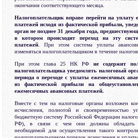
окончания соответствующего месяца.
Налогоплательщик вправе перейти на уплату 
платежей исходя из фактической прибыли, увед
орган не позднее 31 декабря года, предшествующ
в котором происходит переход на эту сист
платежей
. При этом система уплаты авансо
изменяться налогоплательщиком в течение налогов
При этом глава 25 НК РФ
не содержит по
налогоплательщика уведомлять налоговый орга
периода о переходе с уплаты ежемесячных ава
из фактической прибыли на общеустановл
ежемесячных авансовых платежей.
Вместе с тем на налоговые органы возложен ко
исчисления, полнотой и своевременностью уп
бюджетную систему Российской Федерации налогов 
РФ), в связи с чем они должны обладать 
необходимой для осуществления такого контрол
налогоплательщиком порядок исчисления и уплаты