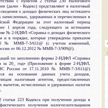
етствии с пунктом 2 статьи 230 Налогового
ии (далее - Кодекс) представляют в налоговый
а сведения о доходах физических лиц истекшего
х начисленных, удержанных и перечисленных в
йской Федерации за этот налоговый период
нее 1 апреля года, следующего за истекшим
рме № 2-НДФЛ «Справка о доходах физического
ам и в порядке, которые утверждены приказом
10 № ММВ-7-3/611@ (с учетом изменений,
ссии от 06.12.2012 № ММВ-7-3/909@).
ндаций по заполнению формы 2-НДФЛ «Справка
ца за 20_ год» (Приложение к форме 2-НДФЛ,
НС России от 17.11.2010 № ММВ-7-3/611@)
тся на основании данных учета доходов,
лицам налоговым агентом, предоставленных
х вычетов, исчисленных и удержанных налогов
.
2 статьи 223 Кодекса при получении дохода в
фактического получения налогоплательщиком