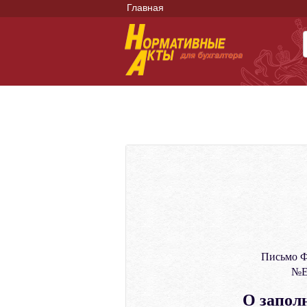
Главная
Письмо Ф
№ЕД
О запол