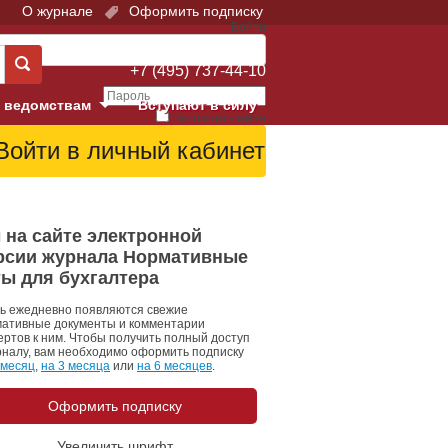
О журнале
Оформить подписку
Войти
Поддержка:
+7 (495) 737-44-10
 ведомствам
Вступают в силу
Запомнить меня
е суды
Забыли свой пароль?
Войти
Регистрация
Суд
 на сайте электронной
рсии журнала Нормативные
екция в г. Москве
ты для бухгалтера
онный Суд
ь ежедневно появляются свежие
ативные документы и комментарии
ертов к ним. Чтобы получить полный доступ
рналу, вам необходимо оформить подписку
 месяц
,
на 3 месяца
или
на 6 месяцев
.
Оформить подписку
 фонд
Увеличить шрифт