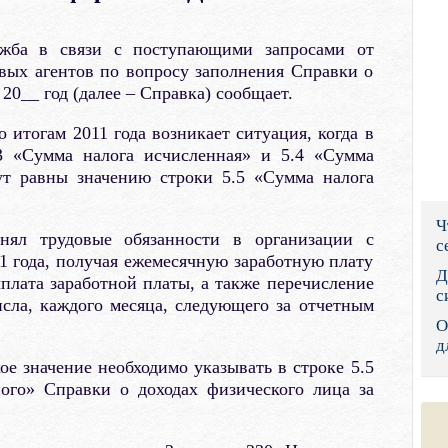
Правительс
ужба в связи с поступающими запросами от
Президент: 
вых агентов по вопросу заполнения Справки о
 20__ год (далее – Справка) сообщает.
Роструд
итогам 2011 года возникает ситуация, когда в
Социальный
.3 «Сумма налога исчисленная» и 5.4 «Сумма
ут равны значению строки 5.5 «Сумма налога
Суд общей 
Ч
Федеральна
нял трудовые обязанности в организации с
с
11 года, получая ежемесячную заработную плату
Фонд социа
Д
ыплата заработной платы, а также перечисление
с
исла, каждого месяца, следующего за отчетным
Остальные 
О
д
ое значение необходимо указывать в строке 5.5
ого» Справки о доходах физического лица за