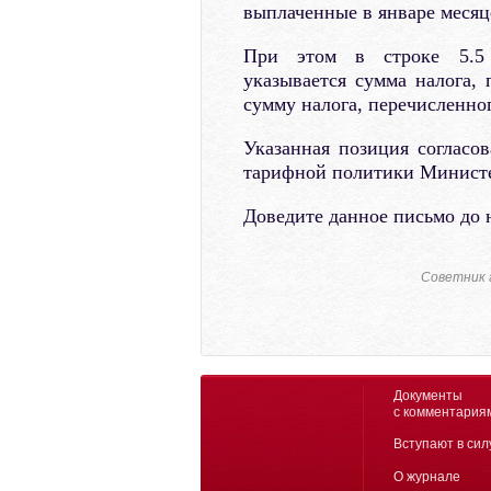
выплаченные в январе месяц
При этом в строке 5.5 
указывается сумма налога, 
сумму налога, перечисленног
Указанная позиция согласо
тарифной политики Министе
Доведите данное письмо до 
Советник 
Документы
с комментария
Вступают в сил
О журнале