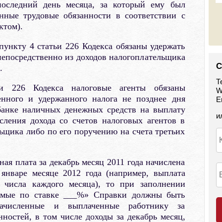
 последний день месяца, за который ему был
нные трудовые обязанности в соответствии с
ктом).
пункту 4 статьи 226 Кодекса обязаны удержать
епосредственно из доходов налогоплательщика
С
.
Т
и 226 Кодекса налоговые агенты обязаны
W
енного и удержанного налога не позднее дня
E
банке наличных денежных средств на выплату
и
сления дохода со счетов налоговых агентов в
льщика либо по его поручению на счета третьих
ная плата за декабрь месяц 2011 года начислена
январе месяце 2012 года (например, выплата
5 числа каждого месяца), то при заполнении
аемые по ставке ___%» Справки должны быть
ачисленные и выплаченные работнику за
ностей, в том числе доходы за декабрь месяц,