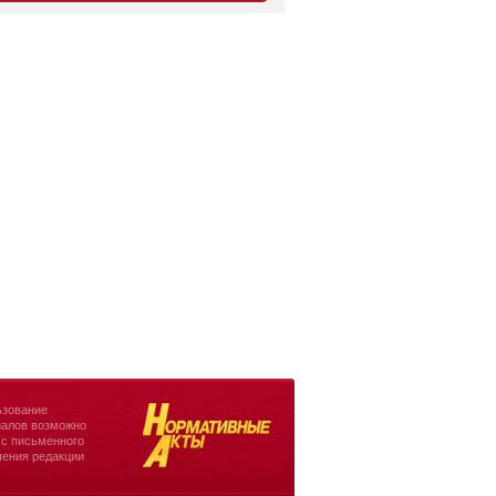
зование
алов возможно
 с письменного
ения редакции