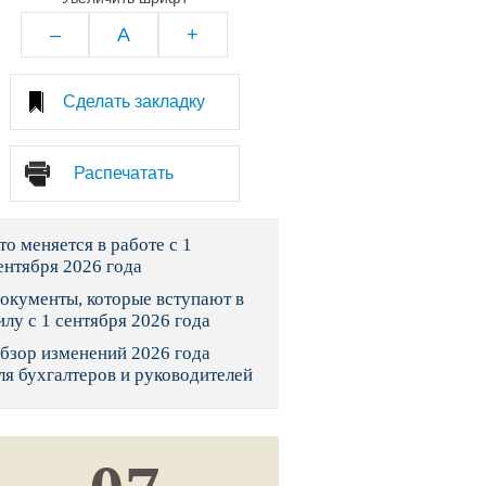
тво
–
A
+
законы и указы
Сделать закладку
 фонд России
Распечатать
юрисдикции
то меняется в работе с 1
я налоговая служба
ентября 2026 года
льного страхования
окументы, которые вступают в
илу с 1 сентября 2026 года
ведомства
бзор изменений 2026 года
ля бухгалтеров и руководителей