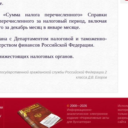
е.
«Сумма налога перечисленного» Справки
перечисленного за налоговый период, включая
о за декабрь месяц в январе месяце.
вана с Департаментом налоговой и таможенно-
рством финансов Российской Федерации.
нижестоящих налоговых органов.
государственной гражданской службы Российской Федерации 2
класса Д.В. Егоров
©
2000—
2026
Исполь
ми
Информационно-
матери
аналитическое электронное
только
у
издание «Нормативные акты
разреш
для бухгалтера»
сайта