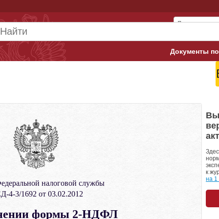
Документы по
Арбитражны
Банк России
Верховный 
Вы
ве
Гострудинсп
ак
Конституци
Здес
норм
эксп
Минтруд
к жу
на 1
едеральной налоговой службы
Минфин
-4-3/1692 от 03.02.2012
Пенсионный
нении формы 2-НДФЛ