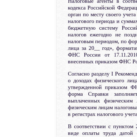
Налоговые агенты в соотв
кодекса Российской Федерац
орган по месту своего учет
налогового периода и сумма
бюджетную систему Росси
налогов ежегодно не позд
налоговым периодом, по фо
лица за 20__ год», формат
ФНС России от 17.11.20
внесенных приказом ФНС Ро
Согласно разделу I Рекоме
о доходах физического ли
утвержденной приказом Ф
форма Справки заполняе
выплаченных физическим 
физическим лицам налоговы
в регистрах налогового учета
В соответствии с пунктом 
виде оплаты труда датой 