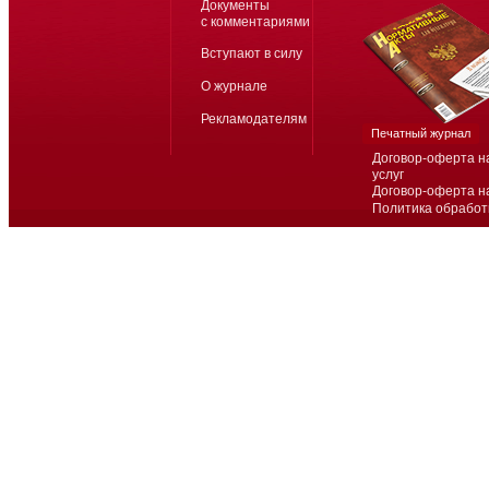
Документы
с комментариями
Вступают в силу
О журнале
Рекламодателям
Печатный журнал
Договор-оферта н
услуг
Договор-оферта н
Политика обработ