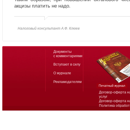
акцизы платить не надо.
Налоговый консультант А.Ф. Клюев
Документы
с комментариями
Вступают в силу
О журнале
Рекламодателям
Печатный журнал
Договор-оферта н
услуг
Договор-оферта н
Политика обработ