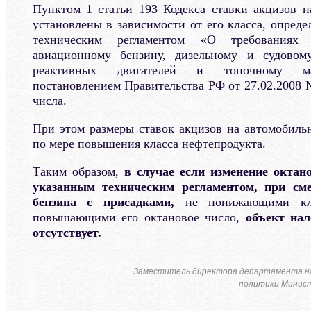
Пунктом 1 статьи 193 Кодекса ставки акцизов 
установлены в зависимости от его класса, опреде
техническим регламентом «О требованиях
авиационному бензину, дизельному и судовом
реактивных двигателей и топочному ма
постановлением Правительства РФ от 27.02.2008 №
числа.
При этом размеры ставок акцизов на автомобил
по мере повышения класса нефтепродукта.
Таким образом,
в случае если изменение октан
указанным техническим регламентом, при см
бензина с присадками,
не понижающими кла
повышающими его октановое число,
объект нал
отсутствует.
Заместитель директора департамента н
политики Минист