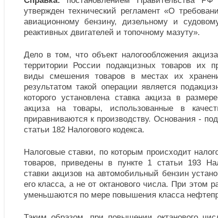
Справка:
постановлением Правительства РФ
утвержден технический регламент «О требован
авиационному бензину, дизельному и судовом
реактивных двигателей и топочному мазуту».
Дело в том, что объект налогообложения акциз
территории России подакцизных товаров их п
виды смешения товаров в местах их хранен
результатом такой операции является подакциз
которого установлена ставка акциза в разме
акциза на товары, использованные в качест
приравниваются к производству. Основания - подп
статьи 182 Налогового кодекса.
Налоговые ставки, по которым происходит нало
товаров, приведены в пункте 1 статьи 193 Нал
ставки акцизов на автомобильный бензин устан
его класса, а не от октанового числа. При этом 
уменьшаются по мере повышения класса нефтепр
Таким образом, при повышении октанового чис