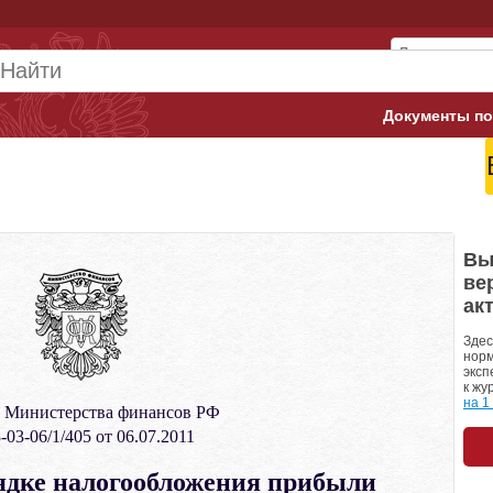
Документы по
Арбитражны
Банк России
Верховный 
Вы
ве
Гострудинсп
ак
Конституци
Здес
норм
эксп
Минтруд
к жу
на 1
 Министерства финансов РФ
Минфин
03-06/1/405 от 06.07.2011
Пенсионный
рядке налогообложения прибыли