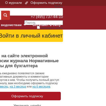
О журнале
Оформить подписку
Войти
Поддержка:
+7 (495) 737-44-10
 ведомствам
Вступают в силу
Запомнить меня
е суды
Забыли свой пароль?
Войти
Регистрация
Суд
 на сайте электронной
рсии журнала Нормативные
екция в г. Москве
ты для бухгалтера
онный Суд
ь ежедневно появляются свежие
ативные документы и комментарии
ертов к ним. Чтобы получить полный доступ
рналу, вам необходимо оформить подписку
 месяц
,
на 3 месяца
или
на 6 месяцев
.
Оформить подписку
 фонд
Увеличить шрифт