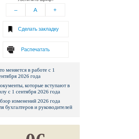
тво
–
A
+
законы и указы
Сделать закладку
 фонд России
Распечатать
юрисдикции
то меняется в работе с 1
я налоговая служба
ентября 2026 года
льного страхования
окументы, которые вступают в
илу с 1 сентября 2026 года
ведомства
бзор изменений 2026 года
ля бухгалтеров и руководителей