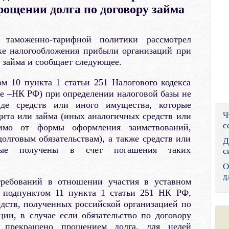
рощении долга по договору займа
Правительс
Президент: 
 таможенно-тарифной политики рассмотрел
ке налогообложения прибыли организаций при
Роструд
 займа и сообщает следующее.
Социальный
м 10 пункта 1 статьи 251 Налогового кодекса
е –НК РФ) при определении налоговой базы не
Суд общей 
де средств или иного имущества, которые
Ч
ита или займа (иных аналогичных средств или
Федеральна
с
имо от формы оформления заимствований,
олговым обязательствам), а также средств или
Фонд социа
Д
рые получены в счет погашения таких
с
Остальные 
О
д
ребований в отношении участия в уставном
х подпунктом 11 пункта 1 статьи 251 НК РФ,
дств, полученных российской организацией по
ции, в случае если обязательство по договору
 прекращено прощением долга, для целей