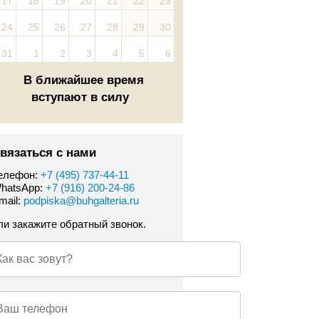
17
18
19
20
21
22
23
24
25
26
27
28
29
30
31
1
2
3
4
5
6
В ближайшее время
вступают в силу
вязаться с нами
елефон:
+7 (495) 737-44-11
hatsApp:
+7 (916) 200-24-86
mail:
podpiska@buhgalteria.ru
ли закажите обратный звонок.