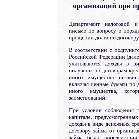
организаций при п
Департамент налоговой и
письмо по вопросу о поряд
прощении долга по договору
В соответствии с подпункто
Российской Федерации (дале
учитываются доходы в ви
получены по договорам кред
иного имущества независ
включая ценные бумаги по д
иного имущества, кото
заимствований.
При условии соблюдения т
капитале, предусмотренны
доходы в виде денежных сре
договору займа от организа
займа было впоследствии