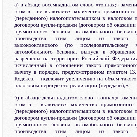
а) в абзаце восемнадцатом слово «тоннах;» замен
этом в не включается количество прямогонного 
(переданного) налогоплательщиком в налоговом п
договором купли-продажи (договором об оказании 
прямогонного бензина автомобильного бензин
производства этим лицом из такого пр
высокооктанового (по исследовательском
автомобильного бензина, выпуск в обращение
разрешены на территории Российской Федерации
исчисленный в отношении такого прямогонног
вычету в порядке, предусмотренном пунктом 13.
Кодекса, подлежит увеличению на объем такого
налоговом периоде его реализации (передачи);»;
б) в абзаце девятнадцатом слово «тоннах;» замен
этом в включается количество прямогонного б
(переданного) налогоплательщиком в налоговом п
договором купли-продажи (договором об оказании 
прямогонного бензина автомобильного бензин
производства этим лицом из такого пр