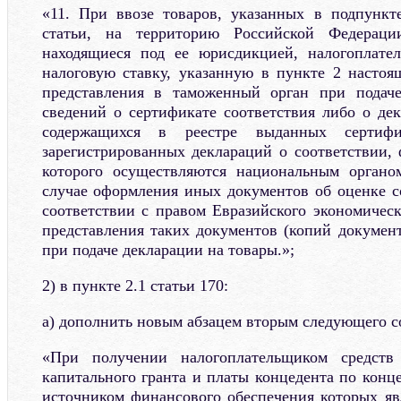
«11. При ввозе товаров, указанных в подпункт
статьи, на территорию Российской Федерац
находящиеся под ее юрисдикцией, налогоплате
налоговую ставку, указанную в пункте 2 настоя
представления в таможенный орган при подач
сведений о сертификате соответствия либо о дек
содержащихся в реестре выданных сертифи
зарегистрированных деклараций о соответствии,
которого осуществляются национальным органо
случае оформления иных документов об оценке с
соответствии с правом Евразийского экономическ
представления таких документов (копий докумен
при подаче декларации на товары.»;
2) в пункте 2.1 статьи 170:
а) дополнить новым абзацем вторым следующего с
«При получении налогоплательщиком средст
капитального гранта и платы концедента по конц
источником финансового обеспечения которых яв