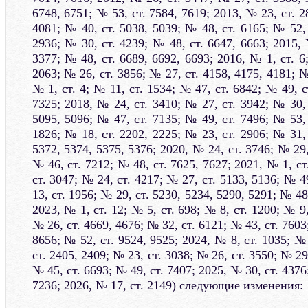
6748, 6751; № 53, ст. 7584, 7619; 2013, № 23, ст. 2
4081; № 40, ст. 5038, 5039; № 48, ст. 6165; № 52, 
2936; № 30, ст. 4239; № 48, ст. 6647, 6663; 2015, 
3377; № 48, ст. 6689, 6692, 6693; 2016, № 1, ст. 6
2063; № 26, ст. 3856; № 27, ст. 4158, 4175, 4181; №
№ 1, ст. 4; № 11, ст. 1534; № 47, ст. 6842; № 49, с
7325; 2018, № 24, ст. 3410; № 27, ст. 3942; № 30, 
5095, 5096; № 47, ст. 7135; № 49, ст. 7496; № 53, 
1826; № 18, ст. 2202, 2225; № 23, ст. 2906; № 31, 
5372, 5374, 5375, 5376; 2020, № 24, ст. 3746; № 29,
№ 46, ст. 7212; № 48, ст. 7625, 7627; 2021, № 1, ст
ст. 3047; № 24, ст. 4217; № 27, ст. 5133, 5136; № 4
13, ст. 1956; № 29, ст. 5230, 5234, 5290, 5291; № 48
2023, № 1, ст. 12; № 5, ст. 698; № 8, ст. 1200; № 9,
№ 26, ст. 4669, 4676; № 32, ст. 6121; № 43, ст. 7603
8656; № 52, ст. 9524, 9525; 2024, № 8, ст. 1035; №
ст. 2405, 2409; № 23, ст. 3038; № 26, ст. 3550; № 29
№ 45, ст. 6693; № 49, ст. 7407; 2025, № 30, ст. 4376
7236; 2026, № 17, ст. 2149) следующие изменения: