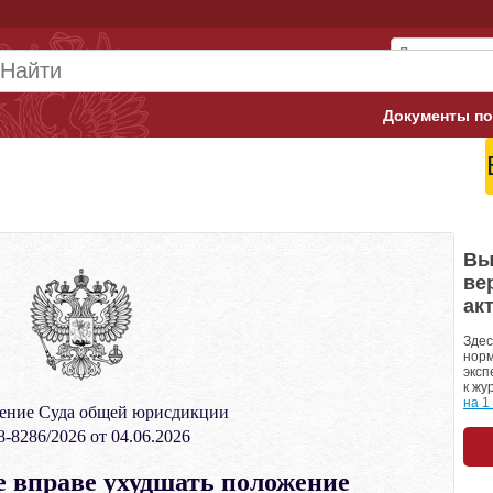
Документы по
Арбитражны
Банк России
Верховный 
Вы
ве
Гострудинсп
ак
Конституци
Здес
норм
эксп
Минтруд
к жу
на 1
ение Суда общей юрисдикции
Минфин
-8286/2026 от 04.06.2026
Пенсионный
е вправе ухудшать положение