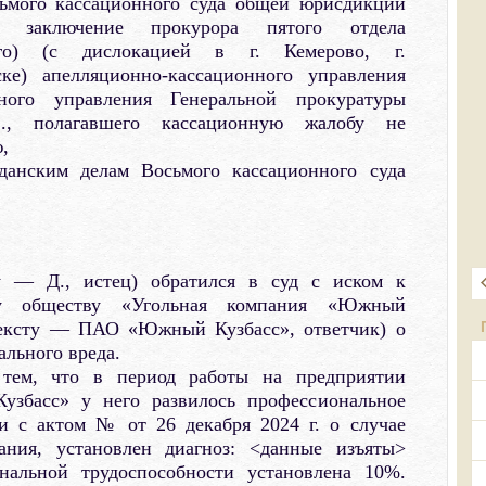
сьмого кассационного суда общей юрисдикции
 заключение прокурора пятого отдела
ного) (с дислокацией в г. Кемерово, г.
ске) апелляционно-кассационного управления
бного управления Генеральной прокуратуры
., полагавшего кассационную жалобу не
,
жданским делам Восьмого кассационного суда
у — Д., истец) обратился в суд с иском к
му обществу «Угольная компания «Южный
 тексту — ПАО «Южный Кузбасс», ответчик) о
льного вреда.
 тем, что в период работы на предприятии
збасс» у него развилось профессиональное
ии с актом № от 26 декабря 2024 г. о случае
вания, установлен диагноз: <данные изъяты>
нальной трудоспособности установлена 10%.