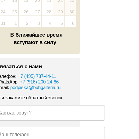
17
18
19
20
21
22
23
24
25
26
27
28
29
30
31
1
2
3
4
5
6
В ближайшее время
вступают в силу
вязаться с нами
елефон:
+7 (495) 737-44-11
hatsApp:
+7 (916) 200-24-86
mail:
podpiska@buhgalteria.ru
ли закажите обратный звонок.