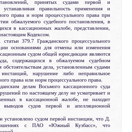
становлений, принятых судами первой и
, устанавливая правильность применения и
ного права и норм процессуального права при
тии обжалуемого судебного постановления, в
щихся в кассационных жалобе, представлении,
 настоящим Кодексом.
 статьи 379.7 Гражданского процессуального
ации основаниями для отмены или изменения
ссационным судом общей юрисдикции являются
суда, содержащихся в обжалуемом судебном
 обстоятельствам дела, установленным судами
инстанций, нарушение либо неправильное
ого права или норм процессуального права.
жданским делам Восьмого кассационного суда
рушений по настоящему делу не усматривает и
женных в кассационной жалобе, не находит
я выводов судов первой и апелляционной
 и установлено судом первой инстанции, что Д.
ношениях с ПАО «Южный Кузбасс», что
ижкой.