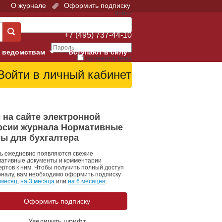
О журнале
Оформить подписку
Войти
Поддержка:
+7 (495) 737-44-10
 ведомствам
Вступают в силу
Запомнить меня
е суды
Забыли свой пароль?
Войти
Регистрация
Суд
 на сайте электронной
рсии журнала Нормативные
екция в г. Москве
ты для бухгалтера
онный Суд
ь ежедневно появляются свежие
ативные документы и комментарии
ертов к ним. Чтобы получить полный доступ
рналу, вам необходимо оформить подписку
 месяц
,
на 3 месяца
или
на 6 месяцев
.
Оформить подписку
 фонд
Увеличить шрифт