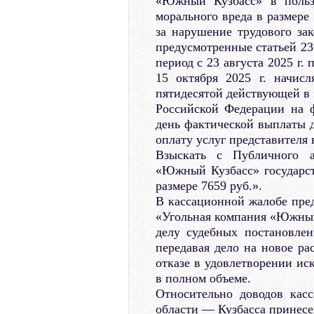
«Южный Кузбасс» в польз
морального вреда в размере
за нарушение трудового зак
предусмотренные статьей 23
период с 23 августа 2025 г. п
15 октября 2025 г. начис
пятидесятой действующей в 
Российской Федерации на 
день фактической выплаты д
оплату услуг представителя 
Взыскать с Публичного а
«Южный Кузбасс» государс
размере 7659 руб.».
В кассационной жалобе пре
«Угольная компания «Южный
делу судебных постановле
передавая дело на новое ра
отказе в удовлетворении и
в полном объеме.
Относительно доводов кас
области — Кузбасса принесе