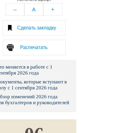
тво
–
A
+
законы и указы
Сделать закладку
 фонд России
Распечатать
юрисдикции
то меняется в работе с 1
я налоговая служба
ентября 2026 года
льного страхования
окументы, которые вступают в
илу с 1 сентября 2026 года
ведомства
бзор изменений 2026 года
ля бухгалтеров и руководителей