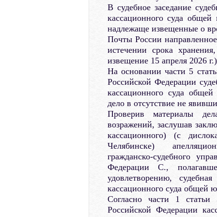
В судебное заседание суде
кассационного суда общей
надлежаще извещенные о вре
Почты России направленное 
истечении срока хранени
извещение 15 апреля 2026 г.
На основании части 5 стать
Российской Федерации суде
кассационного суда общей
дело в отсутствие не явивши
Проверив материалы дел
возражений, заслушав заклю
кассационного) (с дислок
Челябинске) апелляцио
гражданско-судебного упр
Федерации С., полагавш
удовлетворению, судебна
кассационного суда общей 
Согласно части 1 статьи 
Российской Федерации кас