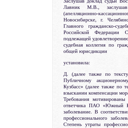
Заслушав доклад судьи Во
Лавник М.В., заслушав
(апелляционно-кассацион
Новосибирске, г. Челябин
Главного гражданско-суде
Российской Федерации С
подлежащей удовлетворению
судебная коллегия по гра
общей юрисдикции
установила:
Д. (далее также по текст
Публичному акционерно
Кузбасс» (далее также по
взыскании компенсации мора
Требования мотивированы
ответчика ПАО «Южный Ку
заболевание. В соответств
профессионального заболе
Степень утраты профессио