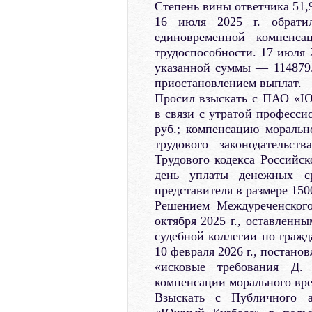
Степень вины ответчика 51,
16 июля 2025 г. обрати
единовременной компенса
трудоспособности. 17 июля 2
указанной суммы — 114879.5
приостановлением выплат.
Просил взыскать с ПАО «Ю
в связи с утратой професси
руб.; компенсацию моральн
трудового законодательст
Трудового кодекса Российск
день уплаты денежных ср
представителя в размере 150
Решением Междуреченского
октября 2025 г., оставленн
судебной коллегии по гражд
10 февраля 2026 г., постанов
«исковые требования Д
компенсации морального вре
Взыскать с Публичного а