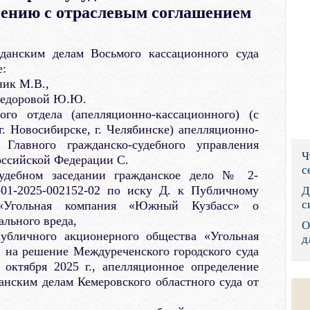
нению с отраслевым соглашением
Правительс
Президент: 
жданским делам Восьмого кассационного суда
:
Роструд
ник М.В.,
Федоровой Ю.Ю.
Социальный
ого отдела (апелляционно-кассационного) (с
г. Новосибирске, г. Челябинске) апелляционно-
Суд общей 
 Главного гражданско-судебного управления
Ч
оссийской Федерации С.
Федеральна
с
судебном заседании гражданское дело № 2-
Фонд социа
-01-2025-002152-02 по иску Д. к Публичному
Д
с
 «Угольная компания «Южный Кузбасс» о
Остальные 
льного вреда,
О
убличного акционерного общества «Угольная
д
на решение Междуреченского городского суда
 октября 2025 г., апелляционное определение
анским делам Кемеровского областного суда от