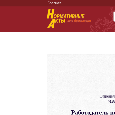
Главная
Определ
№88
Работодатель н