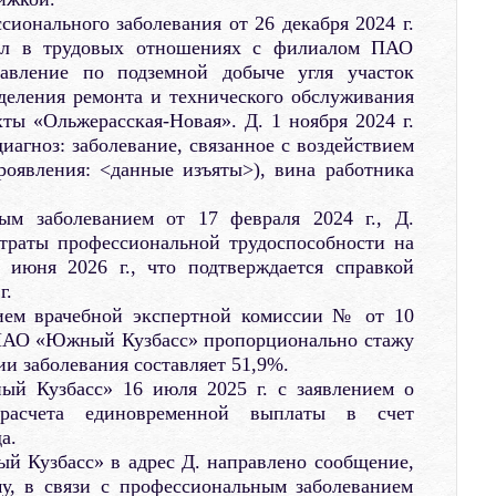
сионального заболевания от 26 декабря 2024 г.
оял в трудовых отношениях с филиалом ПАО
ление по подземной добыче угля участок
деления ремонта и технического обслуживания
ты «Ольжерасская-Новая». Д. 1 ноября 2024 г.
иагноз: заболевание, связанное с воздействием
роявления: <данные изъяты>), вина работника
ым заболеванием от 17 февраля 2024 г., Д.
траты профессиональной трудоспособности на
 июня 2026 г., что подтверждается справкой
г.
нием врачебной экспертной комиссии № от 10
 ПАО «Южный Кузбасс» пропорционально стажу
ии заболевания составляет 51,9%.
й Кузбасс» 16 июля 2025 г. с заявлением о
 расчета единовременной выплаты в счет
а.
й Кузбасс» в адрес Д. направлено сообщение,
му, в связи с профессиональным заболеванием