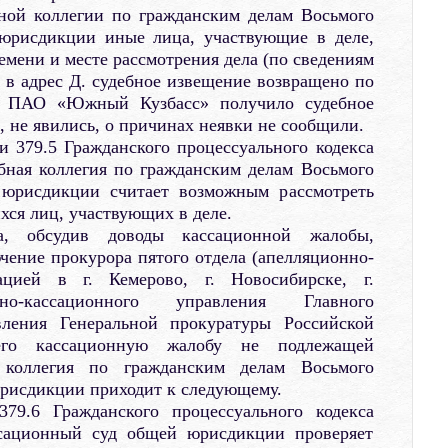
бной коллегии по гражданским делам Восьмого
 юрисдикции иные лица, участвующие в деле,
мени и месте рассмотрения дела (по сведениям
в адрес Д. судебное извещение возвращено по
я, ПАО «Южный Кузбасс» получило судебное
), не явились, о причинах неявки не сообщили.
и 379.5 Гражданского процессуального кодекса
бная коллегия по гражданским делам Восьмого
 юрисдикции считает возможным рассмотреть
хся лиц, участвующих в деле.
а, обсудив доводы кассационной жалобы,
чение прокурора пятого отдела (апелляционно-
ацией в г. Кемерово, г. Новосибирске, г.
нно-кассационного управления Главного
авления Генеральной прокуратуры Российской
его кассационную жалобу не подлежащей
я коллегия по гражданским делам Восьмого
юрисдикции приходит к следующему.
379.6 Гражданского процессуального кодекса
сационный суд общей юрисдикции проверяет