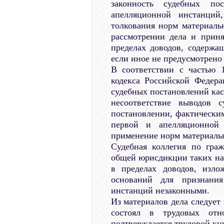
законность судебных по
апелляционной инстанций
толкования норм материаль
рассмотрении дела и приня
пределах доводов, содержа
если иное не предусмотрено
В соответствии с частью 1
кодекса Российской Федер
судебных постановлений ка
несоответствие выводов 
постановлении, фактическим
первой и апелляционной 
применение норм материальн
Судебная коллегия по гра
общей юрисдикции таких на
в пределах доводов, изло
оснований для признани
инстанций незаконными.
Из материалов дела следует
состоял в трудовых от
подтверждается трудовой кн