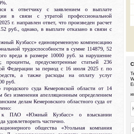
9%.
лся к ответчику с заявлением о выплате
ции в связи с утратой профессиональной
025 г. направлен ответ, что произведен расчет
2 руб., однако, в выплате отказано в связи с
жный Кузбасс» единовременную компенсацию
ональной трудоспособности в сумме 114879, 52
ого вреда в размере 10000 руб. за нарушение
ва; проценты, предусмотренные статьей 236
С
ой Федерации за период с 16 июля 2025 г. по
Т
едств, а также расходы на оплату услуг
W
00 руб.
E
 городского суда Кемеровской области от 14
и
ым без изменения апелляционным определением
анским делам Кемеровского областного суда от
лено:
. к ПАО «Южный Кузбасс» о взыскании
да удовлетворить частично.
кционерного общества «Угольная компания