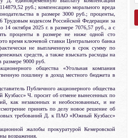
у Д. единовременную выплату компенсации
 114879,52 руб.; компенсацию морального вреда
онодательства в размере 3000 руб.; проценты,
6 Трудовым кодексом Российской Федерации за
о 14 октября 2025 г. в размере 7076,57 руб., а с
лять проценты в размере не ниже одной сто
это время ключевой ставки Центрального банка
фактически не выплаченную в срок сумму по
енежных средств, а также взыскать расходы на
в размере 9000 руб.
кционерного общества «Угольная компания
твенную пошлину в доход местного бюджета в
дставитель Публичного акционерного общества
 Кузбасс» Ч. просит об отмене вынесенных по
ний, как незаконных и необоснованных, и не
ссмотрение принять по делу новое решение об
сковых требований Д. к ПАО «Южный Кузбасс»
сационной жалобы прокуратурой Кемеровской
ны возражения.