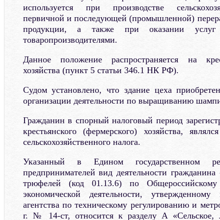
используется при производстве сельскохоз
первичной и последующей (промышленной) перера
продукции, а также при оказании услуг с
товаропроизводителями.
Данное положение распространяется на крес
хозяйства (пункт 5 статьи 346.1 НК РФ).
Судом установлено, что здание цеха приобрете
организации деятельности по выращиванию шамп
Гражданин в спорный налоговый период зарегистр
крестьянского (фермерского) хозяйства, являл
сельскохозяйственного налога.
Указанный в Едином государственном рее
предпринимателей вид деятельности гражданина
трюфелей (код 01.13.6) по Общероссийскому
экономической деятельности, утвержденному 
агентства по техническому регулированию и метр
г. № 14-ст, относится к разделу А «Сельское, л