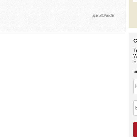
Д.В.ВОЛКОВ
С
Т
W
E
и