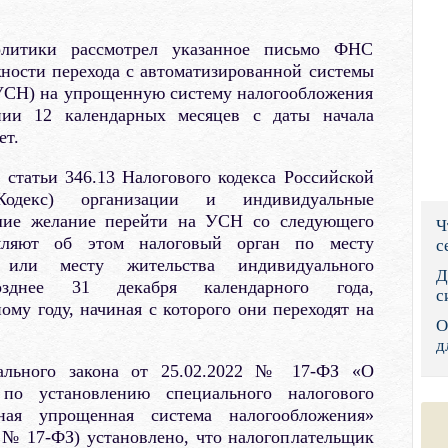
Правительс
олитики рассмотрел указанное письмо ФНС
Президент: 
ности перехода с автоматизированной системы
АУСН) на упрощенную систему налогообложения
Роструд
нии 12 календарных месяцев с даты начала
ет.
Социальный
 статьи 346.13 Налогового кодекса Российской
Суд общей 
одекс) организации и индивидуальные
шие желание перейти на УСН со следующего
Ч
Федеральна
омляют об этом налоговый орган по месту
с
 или месту жительства индивидуального
Фонд социа
Д
зднее 31 декабря календарного года,
с
му году, начиная с которого они переходят на
Остальные 
О
д
ального закона от 25.02.2022 № 17-ФЗ «О
 по установлению специального налогового
ная упрощенная система налогообложения»
 № 17-ФЗ) установлено, что налогоплательщик