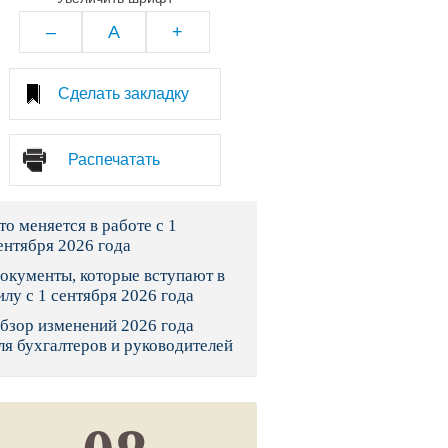
тво
–
A
+
законы и указы
Сделать закладку
 фонд России
Распечатать
юрисдикции
то меняется в работе с 1
я налоговая служба
ентября 2026 года
льного страхования
окументы, которые вступают в
илу с 1 сентября 2026 года
ведомства
бзор изменений 2026 года
ля бухгалтеров и руководителей