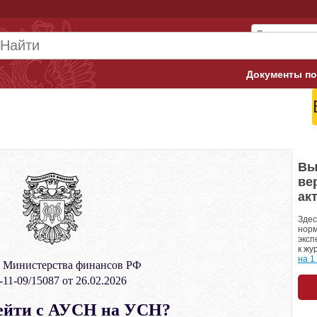
Документы по
Арбитражны
Банк России
Верховный 
Вы
ве
Гострудинсп
ак
Конституци
Здес
норм
эксп
Минтруд
к жу
на 1
 Министерства финансов РФ
Минфин
11-09/15087 от 26.02.2026
Пенсионный
ейти с АУСН на УСН?