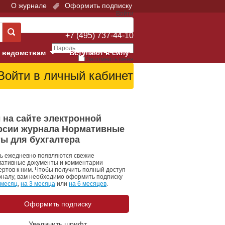
О журнале
Оформить подписку
Войти
Поддержка:
+7 (495) 737-44-10
 ведомствам
Вступают в силу
Запомнить меня
е суды
Забыли свой пароль?
Войти
Регистрация
Суд
 на сайте электронной
рсии журнала Нормативные
екция в г. Москве
ты для бухгалтера
онный Суд
ь ежедневно появляются свежие
ативные документы и комментарии
ертов к ним. Чтобы получить полный доступ
рналу, вам необходимо оформить подписку
 месяц
,
на 3 месяца
или
на 6 месяцев
.
Оформить подписку
 фонд
Увеличить шрифт