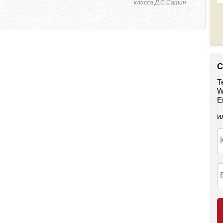
класса Д.С.Сатин
С
Т
W
E
и