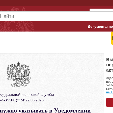
Документы по
Арбитражны
Банк России
Верховный 
Вы
ве
Гострудинсп
ак
Конституци
Здес
норм
эксп
Минтруд
к жу
на 1
едеральной налоговой службы
Минфин
4-3/7941@ от 22.06.2023
Пенсионный
 нужно указывать в Уведомлении