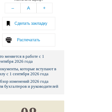
тво
–
A
+
законы и указы
Сделать закладку
 фонд России
Распечатать
юрисдикции
то меняется в работе с 1
я налоговая служба
ентября 2026 года
льного страхования
окументы, которые вступают в
илу с 1 сентября 2026 года
ведомства
бзор изменений 2026 года
ля бухгалтеров и руководителей