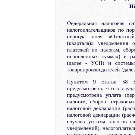
н
Федеральная налоговая с
налогоплательщиков по поря
периода поля «Отчетный
(квартала)» уведомления 
платежей по налогам, сбор
исчисленных суммах) в р
(далее - УСН) и системы 
товаропроизводителей (дале
Пунктом 9 статьи 58 На
предусмотрено, что в случа
предусмотрена уплата (пе
налогам, сборов, страховы
налоговой декларации (расч
налоговой декларации (расч
случаев уплаты налогов ф
уведомлений), налогоплател
плательщики страховы