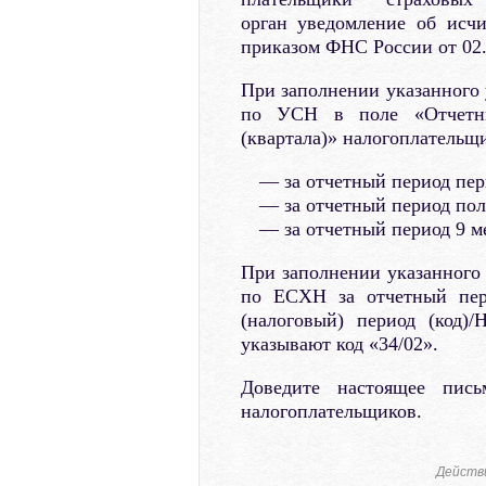
орган уведомление об исч
приказом ФНС России от 02
При заполнении указанного
по УСН в поле «Отчетный
(квартала)» налогоплательщ
за отчетный период пер
за отчетный период полу
за отчетный период 9 ме
При заполнении указанного
по ЕСХН за отчетный пер
(налоговый) период (код)/
указывают код «34/02».
Доведите настоящее пис
налогоплательщиков.
Действ