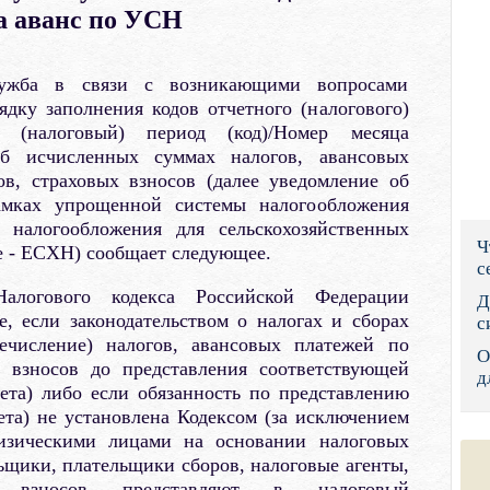
а аванс по УСН
Правительс
Президент: 
лужба в связи с возникающими вопросами
дку заполнения кодов отчетного (налогового)
Роструд
 (налоговый) период (код)/Номер месяца
об исчисленных суммах налогов, авансовых
Социальный
ов, страховых взносов (далее уведомление об
амках упрощенной системы налогообложения
Суд общей 
налогообложения для сельскохозяйственных
Ч
е - ЕСХН) сообщает следующее.
Федеральна
с
логового кодекса Российской Федерации
Фонд социа
Д
е, если законодательством о налогах и сборах
с
Остальные 
речисление) налогов, авансовых платежей по
О
х взносов до представления соответствующей
д
ета) либо если обязанность по представлению
ета) не установлена Кодексом (за исключением
изическими лицами на основании налоговых
ьщики, плательщики сборов, налоговые агенты,
х взносов представляют в налоговый