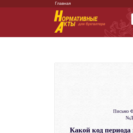
Главная
Письмо Ф
№Д-
Какой код периода