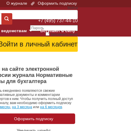
О журнале
Оформить подписку
Войти
Поддержка:
+7 (495) 737-44-10
 ведомствам
Вступают в силу
Запомнить меня
е суды
Забыли свой пароль?
Войти
Регистрация
Суд
 на сайте электронной
рсии журнала Нормативные
екция в г. Москве
ты для бухгалтера
онный Суд
ь ежедневно появляются свежие
ативные документы и комментарии
ертов к ним. Чтобы получить полный доступ
рналу, вам необходимо оформить подписку
 месяц
,
на 3 месяца
или
на 6 месяцев
.
Оформить подписку
 фонд
Увеличить шрифт