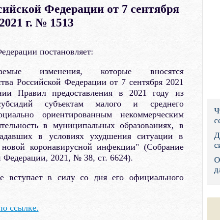
сийской Федерации от 7 сентября
Правительс
2021 г. № 1513
Президент: 
едерации постановляет:
Роструд
аемые изменения, которые вносятся
Социальный
тва Российской Федерации от 7 сентября 2021
ии Правил предоставления в 2021 году из
Суд общей 
субсидий субъектам малого и среднего
Ч
Федеральна
оциально ориентированным некоммерческим
с
ятельность в муниципальных образованиях, в
Фонд социа
Д
радавших в условиях ухудшения ситуации в
с
я новой коронавирусной инфекции" (Собрание
Остальные 
 Федерации, 2021, № 38, ст. 6624).
О
д
ие вступает в силу со дня его официального
по ссылке.