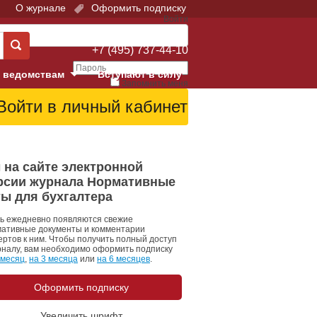
О журнале
Оформить подписку
Войти
Поддержка:
+7 (495) 737-44-10
 ведомствам
Вступают в силу
Запомнить меня
е суды
Забыли свой пароль?
Войти
Регистрация
Суд
 на сайте электронной
рсии журнала Нормативные
екция в г. Москве
ты для бухгалтера
онный Суд
ь ежедневно появляются свежие
ативные документы и комментарии
ертов к ним. Чтобы получить полный доступ
рналу, вам необходимо оформить подписку
 месяц
,
на 3 месяца
или
на 6 месяцев
.
Оформить подписку
 фонд
Увеличить шрифт