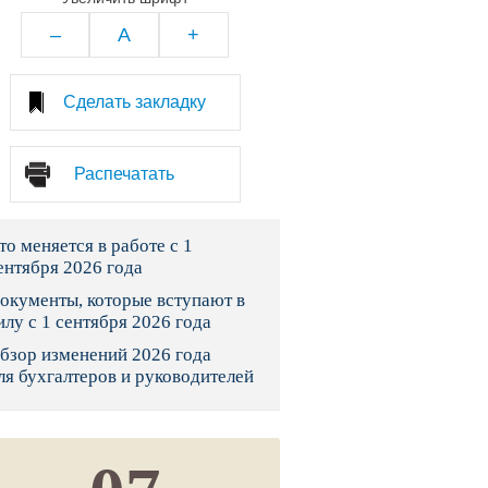
тво
–
A
+
законы и указы
Сделать закладку
 фонд России
Распечатать
юрисдикции
то меняется в работе с 1
я налоговая служба
ентября 2026 года
льного страхования
окументы, которые вступают в
илу с 1 сентября 2026 года
ведомства
бзор изменений 2026 года
ля бухгалтеров и руководителей