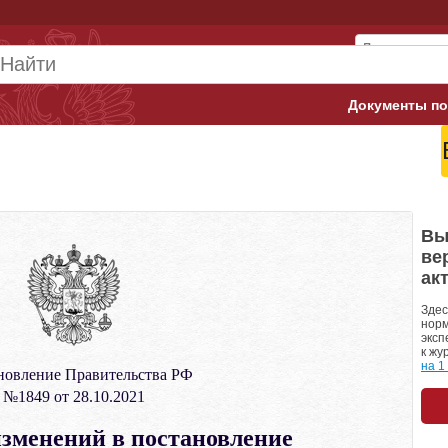
Документы по
Арбитражны
Банк России
Верховный 
Вы
ве
Гострудинсп
ак
Конституци
Здес
норм
эксп
Минтруд
к жу
на 1
новление Правительства РФ
Минфин
№1849 от 28.10.2021
Пенсионный
изменений в постановление