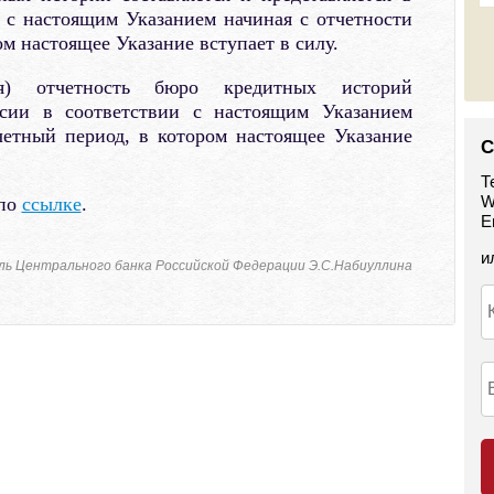
 с настоящим Указанием начиная с отчетности
ом настоящее Указание вступает в силу.
вая) отчетность бюро кредитных историй
ссии в соответствии с настоящим Указанием
четный период, в котором настоящее Указание
С
Т
W
 по
ссылке
.
E
и
ь Центрального банка Российской Федерации Э.С.Набиуллина