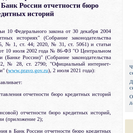
 Банк России отчетности бюро
Правительс
едитных историй
Президент: 
ьи 10 Федерального закона от 30 декабря 2004
Роструд
ных историях" (Собрание законодательства
, № 1, ст. 44; 2020, № 31, ст. 5061) и статьи
Социальный
 от 10 июля 2002 года № 86-ФЗ "О Центральном
Суд общей 
 (Банке России)" (Собрание законодательства
02, № 28, ст. 2790; "Официальный интернет-
Ч
Федеральна
и" (
www.pravo.gov.ru
), 2 июля 2021 года):
с
Фонд социа
Д
авливает:
с
Остальные 
ставления отчетности бюро кредитных историй
О
д
нсовой) отчетности бюро кредитных историй,
ии (приложение 2);
ния в Банк России отчетности бюро кредитных