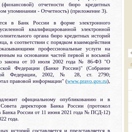
 (финансовой) отчетности бюро кредитных
ном упоминании - Отчетность) (приложение 3).
яется в Банк России в форме электронного
 усиленной квалифицированной электронной
олнительного органа бюро кредитных историй
ца, в соответствии с порядком взаимодействия
оказывающими профессиональные услуги на
енным на основании частей первой и восьмой
ого закона от 10 июля 2002 года № 86-ФЗ "О
ской Федерации (Банке России)" (Собрание
йской Федерации, 2002, № 28, ст. 2790;
тал правовой информации" (
www.pravo.gov.ru
),
одлежит официальному опубликованию и в
Совета директоров Банка России (протокол
в Банка России от 11 июня 2021 года № ПСД-12)
022 года.
ных историй составляется и представляется в