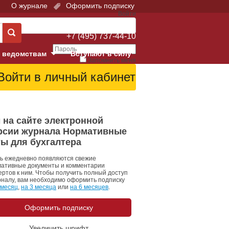
О журнале
Оформить подписку
Войти
Поддержка:
+7 (495) 737-44-10
 ведомствам
Вступают в силу
Запомнить меня
е суды
Забыли свой пароль?
Войти
Регистрация
Суд
 на сайте электронной
рсии журнала Нормативные
екция в г. Москве
ты для бухгалтера
онный Суд
ь ежедневно появляются свежие
ативные документы и комментарии
ертов к ним. Чтобы получить полный доступ
рналу, вам необходимо оформить подписку
 месяц
,
на 3 месяца
или
на 6 месяцев
.
Оформить подписку
 фонд
Увеличить шрифт