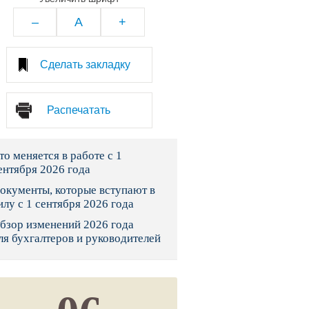
тво
–
A
+
законы и указы
Сделать закладку
 фонд России
Распечатать
юрисдикции
то меняется в работе с 1
я налоговая служба
ентября 2026 года
льного страхования
окументы, которые вступают в
илу с 1 сентября 2026 года
ведомства
бзор изменений 2026 года
ля бухгалтеров и руководителей