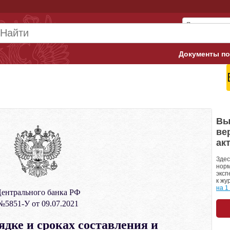
Документы по
Арбитражны
Банк России
Верховный 
Вы
ве
Гострудинсп
ак
Конституци
Здес
норм
эксп
Минтруд
к жу
на 1
ентрального банка РФ
Минфин
№5851-У от 09.07.2021
Пенсионный
ядке и сроках составления и