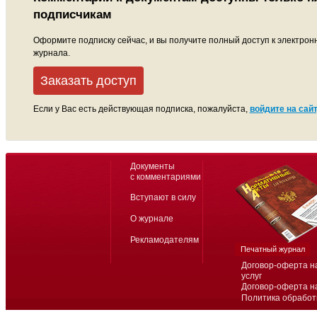
подписчикам
Оформите подписку сейчас, и вы получите полный доступ к электрон
журнала.
Заказать доступ
Если у Вас есть действующая подписка, пожалуйста,
войдите на сайт
Документы
с комментариями
Вступают в силу
О журнале
Рекламодателям
Печатный журнал
Договор-оферта н
услуг
Договор-оферта н
Политика обработ