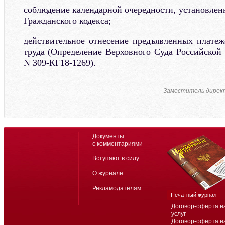
соблюдение календарной очередности, установлен
Гражданского кодекса;
действительное отнесение предъявленных платеж
труда (Определение Верховного Суда Российской 
N 309-КГ18-1269).
Заместитель дирек
Документы
с комментариями
Вступают в силу
О журнале
Рекламодателям
Печатный журнал
Договор-оферта н
услуг
Договор-оферта н