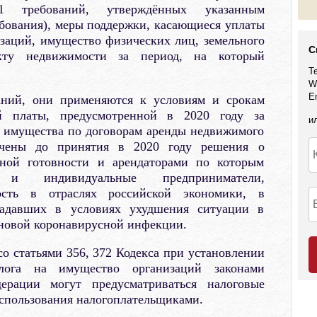
 требований, утверждённых указанным
ебования), меры поддержки, касающиеся уплаты
заций, имущество физических лиц, земельного
С
кту недвижимости за период, на который
Т
W
E
аний, они применяются к условиям и срокам
й платы, предусмотренной в 2020 году за
и
 имущества по договорам аренды недвижимого
ючены до принятия в 2020 году решения о
ной готовности и арендаторами по которым
 и индивидуальные предприниматели,
ость в отраслях российской экономики, в
радавших в условиях ухудшения ситуации в
 новой коронавирусной инфекции.
со статьями 356, 372 Кодекса при установлении
алога на имущество организаций законами
ерации могут предусматриваться налоговые
использования налогоплательщиками.