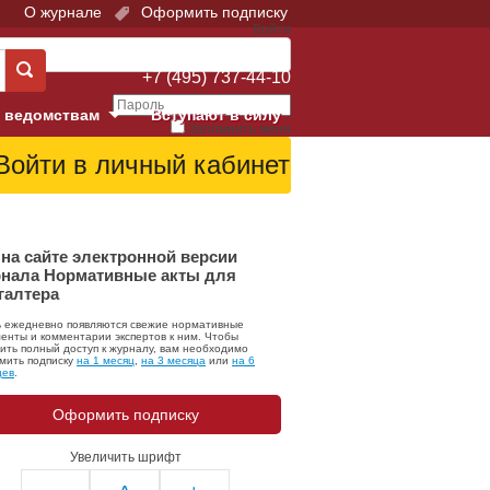
О журнале
Оформить подписку
Войти
Поддержка:
+7 (495) 737-44-10
 ведомствам
Вступают в силу
Запомнить меня
е суды
Забыли свой пароль?
Войти
Регистрация
Суд
на сайте электронной версии
нала Нормативные акты для
галтера
екция в г. Москве
ь ежедневно появляются свежие нормативные
онный Суд
енты и комментарии экспертов к ним. Чтобы
ить полный доступ к журналу, вам необходимо
мить подписку
на 1 месяц
,
на 3 месяца
или
на 6
цев
.
Оформить подписку
Увеличить шрифт
 фонд