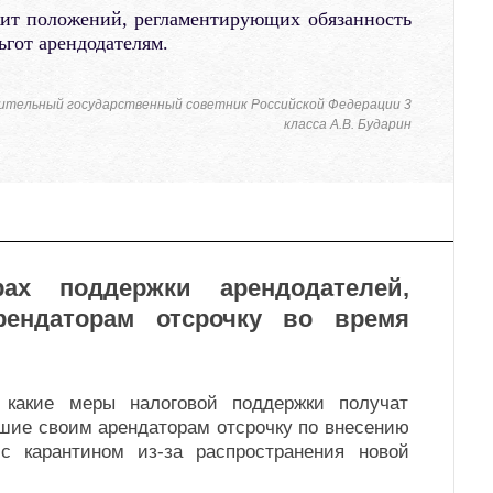
жит положений, регламентирующих обязанность
ьгот арендодателям.
ительный государственный советник Российской Федерации 3
класса А.В. Бударин
ах поддержки арендодателей,
рендаторам отсрочку во время
 какие меры налоговой поддержки получат
шие своим арендаторам отсрочку по внесению
с карантином из-за распространения новой