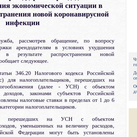
ния экономической ситуации в
Правительс
странения новой коронавирусной
Президент: 
инфекции
Роструд
лужба, рассмотрев обращение, по вопросу
Социальный
ержки арендодателям в условиях ухудшения
и в результате распространения новой
Суд общей 
Ч
ообщает следующее.
г
Федеральна
атьи 346.20 Налогового кодекса Российской
Д
с
с) для налогоплательщиков, перешедших на
Фонд социа
огообложения (далее - УСН) с объектом
О
д
доходов, законами субъектов Российской
Остальные 
овлены налоговые ставки в пределах от 1 до 6
 категории налогоплательщиков.
ков, перешедших на УСН с объектом
оходов, уменьшенных на величину расходов,
ийской Федерации могут быть установлены