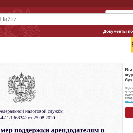
Документы по
Арбитражны
Банк России
Верховный 
Вы 
жур
бух
Гострудинсп
Здес
Конституци
докум
получ
офор
меся
Минтруд
едеральной налоговой службы
Минфин
4-11/13683@ от 25.08.2020
Пенсионный
 мер поддержки арендодателям в