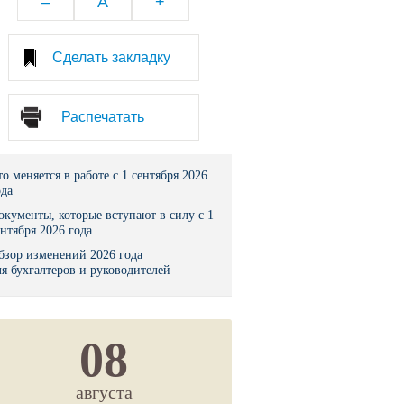
–
A
+
тво
Сделать закладку
законы и указы
Распечатать
 фонд России
юрисдикции
то меняется в работе с 1 сентября 2026
ода
я налоговая служба
окументы, которые вступают в силу с 1
ентября 2026 года
льного страхования
бзор изменений 2026 года
ля бухгалтеров и руководителей
ведомства
08
августа