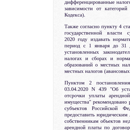
дифференцированные налогов
зависимости от категорий
Кодекса).
Также согласно пункту 4 ст
государственной власти 
2020 году издавать норма
период с 1 января до 31 
установленных законодате
налогах и сборах и норм
образований о местных нал
местных налогов (авансовых
Пунктом 2 постановления
03.04.2020 N 439 "Об уст
отсрочки уплаты арендно
имущества" рекомендовано р
субъектов Российской Фе
предоставить юридическим
собственникам объектов не
арендной платы по догово