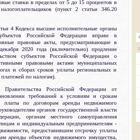
ые ставки в пределах от 5 до 15 процентов в
 налогоплательщиков (пункт 2 статьи 346.20
атьи 4 Кодекса высшие исполнительные органы
субъектов Российской Федерации вправе в
тивные правовые акты, предусматривающие в
декабря 2020 года (включительно) продление
льством субъектов Российской Федерации о
ативными правовыми актами муниципальных
огах и сборах сроков уплаты региональных и
 платежей по налогам).
 Правительства Российской Федерации от
ановлении требований к условиям и срокам
й платы по договорам аренды недвижимого
уководителям органов государственной власти
дерации, органам местного самоуправления
 лицам и индивидуальным предпринимателям -
движимости, предоставившим отсрочку уплаты
рам аренды объектов недвижимого имущества,