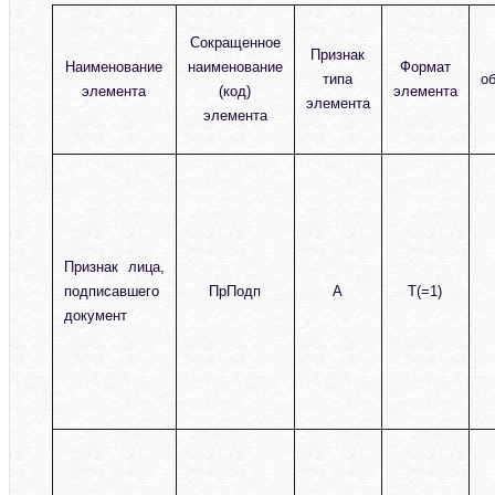
Сокращенное
Признак
Наименование
наименование
Формат
типа
о
элемента
(код)
элемента
элемента
элемента
Признак лица,
подписавшего
ПрПодп
А
T(=1)
документ