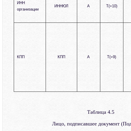
ИНН
ИННЮЛ
А
T(=10)
организации
КПП
КПП
А
T(=9)
Таблица 4.5
Лицо, подписавшее документ (По