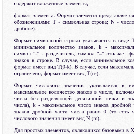
содержит вложенные элементы;
формат элемента. Формат элемента представляет
обозначениями: T - символьная строка; N - числ
дробное).
Формат символьной строки указывается в виде T(
минимальное количество знаков, k - максималь
символ "-" - разделитель, символ "=" означает 
знаков в строке. В случае, если минимальное ко
формат имеет вид T(0-k). В случае, если максимал
ограничено, формат имеет вид T(n-).
Формат числового значения указывается в в
максимальное количество знаков в числе, включа
числа без разделяющей десятичной точки и зна
числа), k - максимальное число знаков дробной 
знаков дробной части числа равно 0 (то есть 
числового значения имеет вид N (m).
Для простых элементов, являющихся базовыми в X