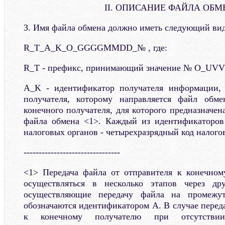
II. ОПИСАНИЕ ФАЙЛА ОБ
3. Имя файла обмена должно иметь следующий вид
R_T_A_K_O_GGGGMMDD_№ , где:
R_T - префикс, принимающий значение № O_UV
A_K - идентификатор получателя информации, 
получателя, которому направляется файл обм
конечного получателя, для которого предназначе
файла обмена <1>. Каждый из идентификаторов
налоговых органов - четырехразрядный код налогов
--------------------------------
<1> Передача файла от отправителя к конечном
осуществляться в несколько этапов через др
осуществляющие передачу файла на промежут
обозначаются идентификатором A. В случае перед
к конечному получателю при отсутствии