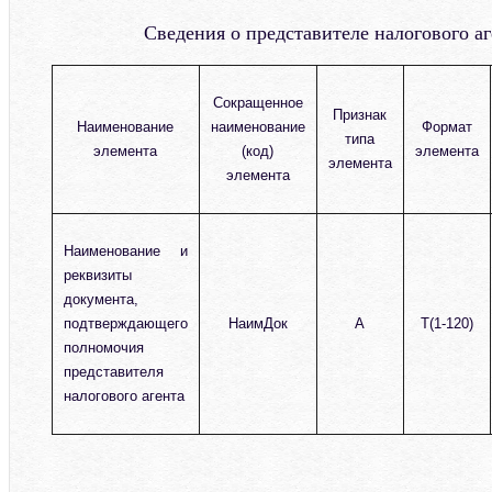
Сведения о представителе налогового а
Сокращенное
Признак
Наименование
наименование
Формат
типа
элемента
(код)
элемента
элемента
элемента
Наименование и
реквизиты
документа,
подтверждающего
НаимДок
А
T(1-120)
полномочия
представителя
налогового агента