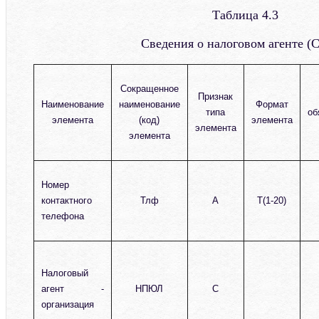
Таблица 4.3
Сведения о налоговом агенте 
Сокращенное
Признак
Наименование
наименование
Формат
типа
об
элемента
(код)
элемента
элемента
элемента
Номер
контактного
Тлф
А
T(1-20)
телефона
Налоговый
агент -
НПЮЛ
С
организация