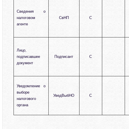
Сведения о
налоговом
СвНП
С
агенте
Лицо,
подписавшее
Подписант
С
документ
Уведомление о
выборе
УведВыбНО
С
налогового
органа