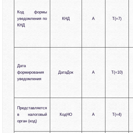
Код формы
уведомления по
КНД
А
T(=7)
КНД
Дата
формирования
ДатаДок
А
T(=10)
уведомления
Представляется
в налоговый
КодНО
А
T(=4)
орган (код)