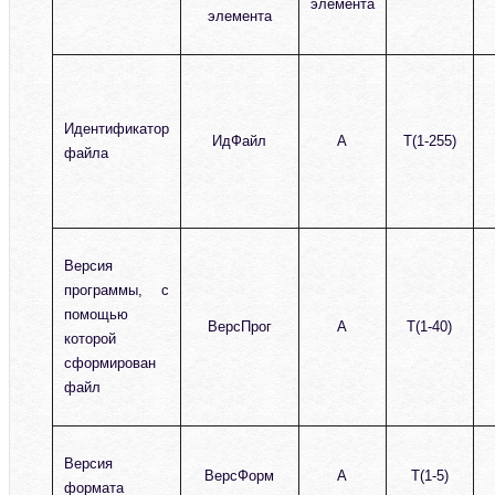
элемента
элемента
Идентификатор
ИдФайл
А
T(1-255)
файла
Версия
программы, с
помощью
ВерсПрог
А
T(1-40)
которой
сформирован
файл
Версия
ВерсФорм
А
T(1-5)
формата