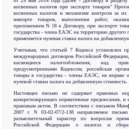
от 29 мая 2014 года (далее - Договор) и раздел
косвенных налогов при экспорте товаров" Прото
косвенных налогов и механизме контроля за их
импорте товаров, выполнении работ, оказан
приложением N 18 к Договору, при экспорте това
государства - члена ЕАЭС на территорию другого 
применяется нулевая ставка налога на добавленну
Учитывая, что статьей 7 Кодекса установлен п
международных договоров Российской Федерации
касающиеся налогообложения, над пр
предусмотренными Кодексом, российская орган
товары в государства - члены ЕАЭС, не вправе о
нулевой ставки налога на добавленную стоимость.
Настоящее письмо не содержит правовых но
конкретизирующих нормативные предписания, и 
правовым актом. В соответствии с письмом Минф
2007 г. N 03-02-07/2-138 направляемое письм
разъяснительный характер по вопросам приме
Российской Федерации о налогах и сбора