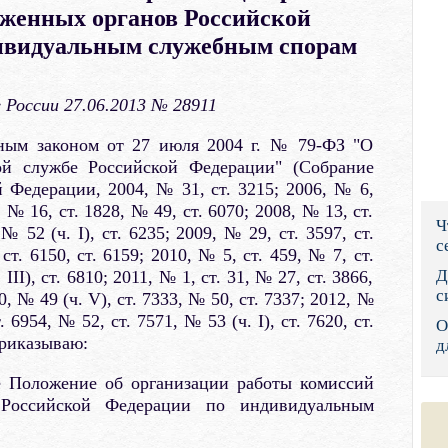
женных органов Российской
Правительс
ивидуальным служебным спорам
Президент: 
России 27.06.2013 № 28911
Роструд
ьным законом от 27 июля 2004 г. № 79-ФЗ "О
Социальный
кой службе Российской Федерации" (Собрание
й Федерации, 2004, № 31, ст. 3215; 2006, № 6,
Суд общей 
, № 16, ст. 1828, № 49, ст. 6070; 2008, № 13, ст.
Ч
Федеральна
 № 52 (ч. I), ст. 6235; 2009, № 29, ст. 3597, ст.
с
ст. 6150, ст. 6159; 2010, № 5, ст. 459, № 7, ст.
Фонд социа
Д
III), ст. 6810; 2011, № 1, ст. 31, № 27, ст. 3866,
с
0, № 49 (ч. V), ст. 7333, № 50, ст. 7337; 2012, №
Остальные 
. 6954, № 52, ст. 7571, № 53 (ч. I), ст. 7620, ст.
О
приказываю:
д
е Положение об организации работы комиссий
 Российской Федерации по индивидуальным