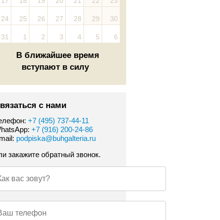
17
18
19
20
21
22
23
24
25
26
27
28
29
30
31
1
2
3
4
5
6
В ближайшее время
вступают в силу
вязаться с нами
елефон:
+7 (495) 737-44-11
hatsApp:
+7 (916) 200-24-86
mail:
podpiska@buhgalteria.ru
ли закажите обратный звонок.