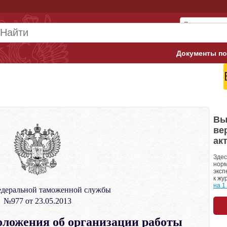
Документы по
Арбитражны
Банк России
Верховный 
Вы
ве
Гострудинсп
ак
Конституци
Здес
норм
эксп
Минтруд
к жу
на 1
едеральной таможенной службы
Минфин
№977 от 23.05.2013
Пенсионный
ложения об организации работы