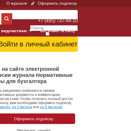
О журнале
Оформить подписку
Войти
Поддержка:
+7 (495) 737-44-10
 ведомствам
Вступают в силу
Запомнить меня
е суды
Забыли свой пароль?
Войти
Регистрация
Суд
 на сайте электронной
рсии журнала Нормативные
екция в г. Москве
ты для бухгалтера
онный Суд
ь ежедневно появляются свежие
ативные документы и комментарии
ертов к ним. Чтобы получить полный доступ
рналу, вам необходимо оформить подписку
 месяц
,
на 3 месяца
или
на 6 месяцев
.
Оформить подписку
 фонд
Увеличить шрифт