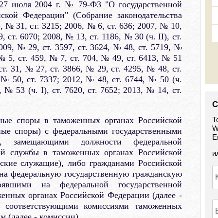
27 июля 2004 г. № 79-ФЗ "О государственной
ской Федерации" (Собрание законодательства
№ 31, ст. 3215; 2006, № 6, ст. 636; 2007, № 10,
, ст. 6070; 2008, № 13, ст. 1186, № 30 (ч. II), ст.
2009, № 29, ст. 3597, ст. 3624, № 48, ст. 5719, №
 № 5, ст. 459, № 7, ст. 704, № 49, ст. 6413, № 51
 ст. 31, № 27, ст. 3866, № 29, ст. 4295, № 48, ст.
 № 50, ст. 7337; 2012, № 48, ст. 6744, № 50 (ч.
, № 53 (ч. I), ст. 7620, ст. 7652; 2013, № 14, ст.
С
ые споры в таможенных органах Российской
Т
W
ные споры) с федеральными государственными
E
и, замещающими должности федеральной
кой службы в таможенных органах Российской
и
нские служащие), либо гражданами Российской
на федеральную государственную гражданскую
явшими на федеральной государственной
енных органах Российской Федерации (далее -
ся соответствующими комиссиями таможенных
 (далее - комиссии).