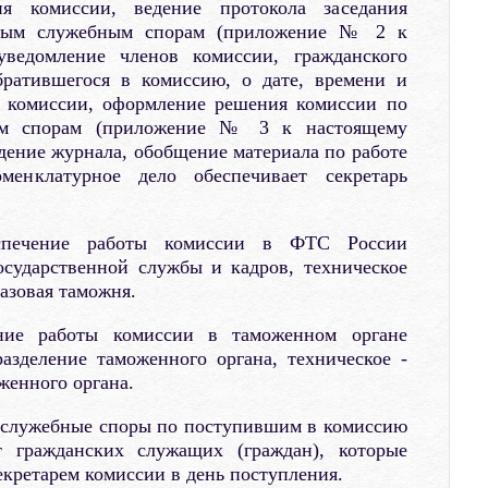
я комиссии, ведение протокола заседания
ным служебным спорам (приложение № 2 к
ведомление членов комиссии, гражданского
братившегося в комиссию, о дате, времени и
я комиссии, оформление решения комиссии по
ым спорам (приложение № 3 к настоящему
дение журнала, обобщение материала по работе
менклатурное дело обеспечивает секретарь
спечение работы комиссии в ФТС России
осударственной службы и кадров, техническое
азовая таможня.
ение работы комиссии в таможенном органе
азделение таможенного органа, техническое -
женного органа.
 служебные споры по поступившим в комиссию
 гражданских служащих (граждан), которые
екретарем комиссии в день поступления.