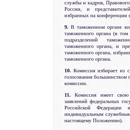
службы и кадров, Правового
России, и представител
избранных на конференции 
9.
В таможенном органе ком
таможенного органа (в том
подразделений таможен
таможенного органа, и пр
таможенного органа, избра
таможенного органа.
10.
Комиссия избирает из св
голосования большинством г
комиссии.
11.
Комиссия имеет свою 
заявлений федеральных гос
Российской Федерации
индивидуальным служебным
настоящему Положению).