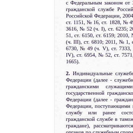
с Федеральным законом от 
гражданской службе Россий
Российской Федерации, 2004, 
ст. 1151, № 16, ст. 1828, № 49
3616, № 52 (ч. I), ст. 6235; 
51, ст. 6150, ст. 6159; 2010,
(ч. III), ст. 6810; 2011, № 1,
6730, № 49 (ч. V), ст. 7333,
IV), ст. 6954, № 52, ст. 7571
1665).
2.
Индивидуальные служебн
Федерации (далее - служеб
гражданскими служащим
государственной гражданс
Федерации (далее - гражда
Федерации, поступающими 
службу или ранее состо
гражданской службе в тамож
граждане), рассматривают
органов по служебным спорам