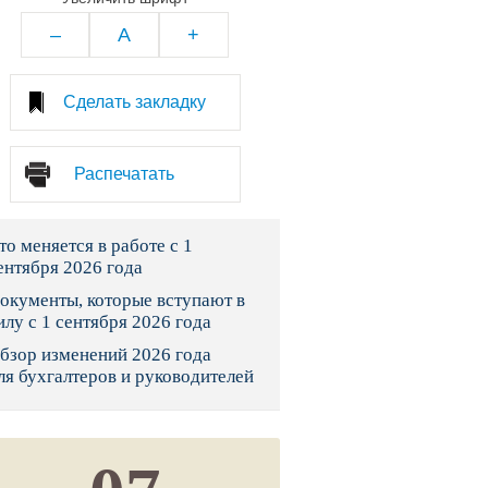
тво
–
A
+
законы и указы
Сделать закладку
 фонд России
Распечатать
юрисдикции
то меняется в работе с 1
я налоговая служба
ентября 2026 года
льного страхования
окументы, которые вступают в
илу с 1 сентября 2026 года
ведомства
бзор изменений 2026 года
ля бухгалтеров и руководителей