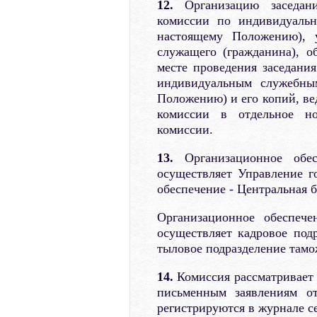
12.
Организацию заседани
комиссии по индивидуаль
настоящему Положению), у
служащего (гражданина), о
месте проведения заседани
индивидуальным служебн
Положению) и его копий, ве
комиссии в отдельное но
комиссии.
13.
Организационное обе
осуществляет Управление г
обеспечение - Центральная б
Организационное обеспеч
осуществляет кадровое подр
тыловое подразделение тамо
14.
Комиссия рассматривает
письменным заявлениям от
регистрируются в журнале с