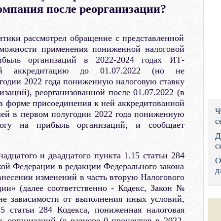
мпания после реорганизации?
Правительс
Президент: 
итики рассмотрел обращение с представленной
зможности применения пониженной налоговой
Роструд
быль организаций в 2022-2024 годах ИТ-
шей аккредитацию до 01.07.2022 (но не
Социальный
годии 2022 года пониженную налоговую ставку
изаций), реорганизованной после 01.07.2022 (в
Суд общей 
) в форме присоединения к ней аккредитованной
Ч
ей в первом полугодии 2022 года пониженную
Федеральна
с
огу на прибыль организаций, и сообщает
Фонд социа
Д
с
Остальные 
адцатого и двадцатого пункта 1.15 статьи 284
О
кой Федерации в редакции Федерального закона
д
внесении изменений в часть вторую Налогового
ии» (далее соответственно - Кодекс, Закон №
вне зависимости от выполнения иных условий,
5 статьи 284 Кодекса, пониженная налоговая
ь организаций (в размере 0 процентов в 2022-