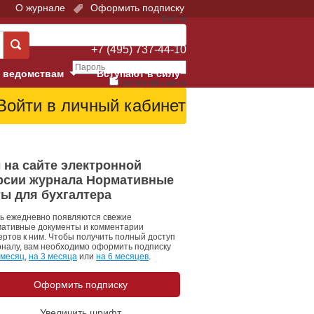
О журнале
Оформить подписку
Войти
Поддержка:
+7 (495) 737-44-10
 ведомствам
Вступают в силу
Запомнить меня
е суды
Забыли свой пароль?
Войти
Регистрация
Суд
 на сайте электронной
рсии журнала Нормативные
екция в г. Москве
ты для бухгалтера
онный Суд
ь ежедневно появляются свежие
ативные документы и комментарии
ертов к ним. Чтобы получить полный доступ
рналу, вам необходимо оформить подписку
 месяц
,
на 3 месяца
или
на 6 месяцев
.
Оформить подписку
 фонд
Увеличить шрифт