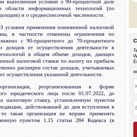
ри выполнении условий о 90-процентной доле
 в области информационных технологий (по
оходов) и о среднесписочной численности.
З условия применения пониженной налоговой
ены, в частности отменены ограничения по
снижено с 90-процентного до 70-процентного
С
и доходов от осуществления деятельности в
Т
ехнологий в общем объеме доходов, дающих
W
енной налоговой ставки по налогу на прибыль
E
твенно расширен состав доходов, учитываемых
и
 от осуществления указанной деятельности.
рганизация, реорганизованная в форме
ого юридического лица после 01.07.2022, до
ла налоговую ставку, установленную пунктом
 редакции, действовавшей до дня вступления в
то такая организация не вправе применять
вленную пунктом 1.15 статьи 284 Кодекса (в