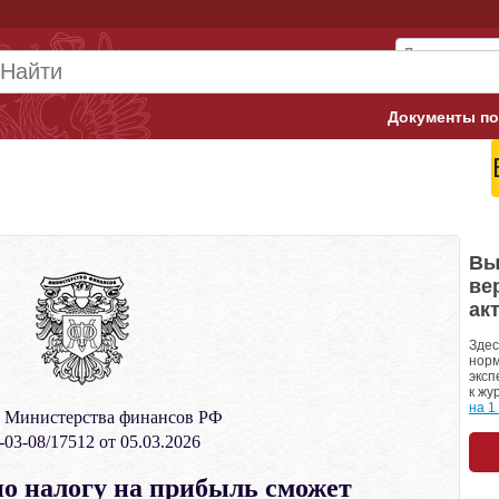
Документы по
Арбитражны
Банк России
Верховный 
Вы
ве
Гострудинсп
ак
Конституци
Здес
норм
эксп
Минтруд
к жу
на 1
 Министерства финансов РФ
Минфин
03-08/17512 от 05.03.2026
Пенсионный
по налогу на прибыль сможет