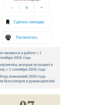
тво
–
A
+
законы и указы
Сделать закладку
 фонд России
Распечатать
юрисдикции
то меняется в работе с 1
я налоговая служба
ентября 2026 года
льного страхования
окументы, которые вступают в
илу с 1 сентября 2026 года
ведомства
бзор изменений 2026 года
ля бухгалтеров и руководителей