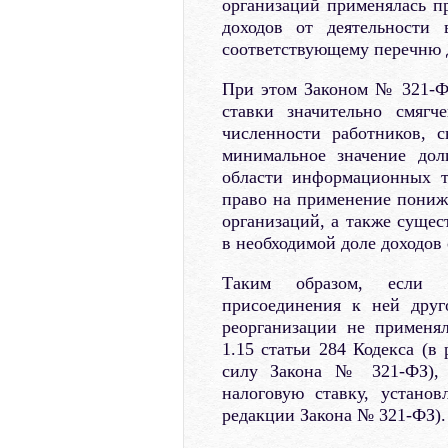
организаций применялась п
доходов от деятельности
соответствующему перечню д
При этом Законом № 321-Ф
ставки значительно смягч
численности работников, 
минимальное значение дол
области информационных т
право на применение пониж
организаций, а также сущес
в необходимой доле доходов
Таким образом, если о
присоединения к ней друг
реорганизации не применя
1.15 статьи 284 Кодекса (в
силу Закона № 321-ФЗ), 
налоговую ставку, устано
редакции Закона № 321-ФЗ).