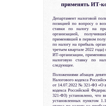
применять ИТ-ко
Департамент налоговой пол
позицией по вопросу о во
ставки по налогу на при
организацией, получив
применявшей в первом полу
по налогу на прибыль орган
третьем квартале 2022 года
ИТ-организации, применявш
налоговую ставку по нал
следующее.
Положениями абзацев девятн
Налогового кодекса Российс
от 14.07.2022 № 321-ФЗ «О 
кодекса Российской Федерац
321-ФЗ) установлено, что 
установленных пунктом 1.1
ставка по налогу на прибыл