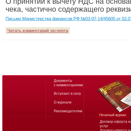
О принятии к вычету НДС на основа
чека, частично содержащего реквиз
Письмо Министерства финансов РФ №03-07-14/45605 от 02.0
Читать комментарий эксперта
Документы
с комментариями
Вступают в силу
О журнале
Рекламодателям
Печатный журнал
Договор-оферта н
услуг
Договор-оферта н