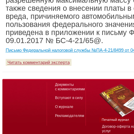
разрешенную максимальную массу с
также сведения о внесении платы в
вреда, причиняемого автомобильны
пользования федерального значения
приведена в приложении к письму 
09.01.2017 № БС-4-21/65@.
Письмо Федеральной налоговой службы №ПА-4-21/8499 от 04
Читать комментарий эксперта
Документы
с комментариями
Вступают в силу
О журнале
Рекламодателям
Печатный журнал
Договор-оферта н
услуг