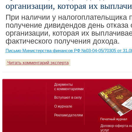
организации, которая их выплачи
При наличии у налогоплательщика 
получение дивидендов день отказа о
организации, которая их выплачивае
фактического получения дохода.
Письмо Министерства финансов РФ №03-04-05/70305 от 31.0
Читать комментарий эксперта
Документы
с комментариями
Вступают в силу
О журнале
Рекламодателям
Печатный журнал
Договор-оферта н
услуг