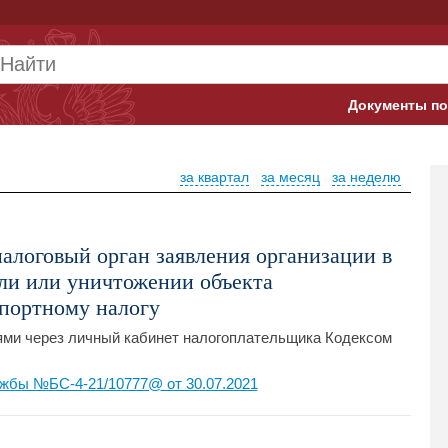
Документы по
Арбитражны
за квартал
за месяц
за неделю
Банк России
Верховный 
налоговый орган заявления организации в
Гострудинсп
ли или уничтожении объекта
спортному налогу
Конституци
ями через личный кабинет налогоплательщика Кодексом
Минтруд
жбы №БС-4-21/10777@ от 30.07.2021
Минфин
Пенсионный