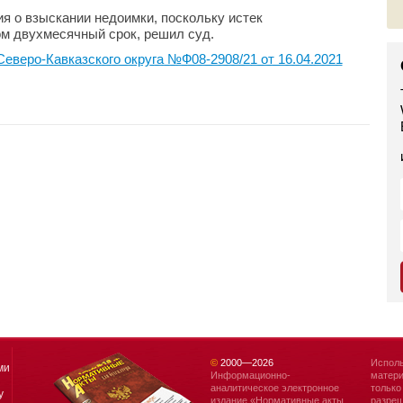
 о взыскании недоимки, поскольку истек
м двухмесячный срок, решил суд.
еверо-Кавказского округа №Ф08-2908/21 от 16.04.2021
©
2000—
2026
Исполь
ми
Информационно-
матери
аналитическое электронное
только
у
издание «Нормативные акты
разреш