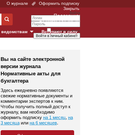
О журнале
Оформить подписку
Закрыть
Войти
Поддержка:
+7 (495) 737-44-10
Запомнить меня
 ведомствам
Вступают в силу
Забыли свой пароль?
е суды
Войти
Регистрация
Вы на сайте электронной
версии журнала
Суд
Нормативные акты для
бухгалтера
екция в г. Москве
Здесь ежедневно появляются
онный Суд
свежие нормативные документы и
комментарии экспертов к ним.
Чтобы получить полный доступ к
журналу, вам необходимо
оформить подписку
на 1 месяц
,
на
3 месяца
или
на 6 месяцев
.
 фонд