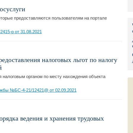
Правительс
осуслуги
оторые предоставляются пользователям на портале
Президент: 
415-р от 31.08.2021
Роструд
Социальный
Суд общей 
редоставления налоговых льгот по налогу
й
Федеральна
я налоговым органом по месту нахождения объекта
Фонд социа
жбы №БС-4-21/12421@ от 02.09.2021
Остальные 
рядка ведения и хранения трудовых