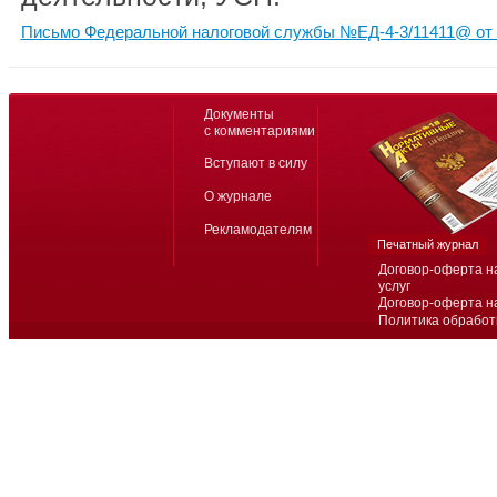
Письмо Федеральной налоговой службы №ЕД-4-3/11411@ от 
Документы
с комментариями
Вступают в силу
О журнале
Рекламодателям
Печатный журнал
Договор-оферта н
услуг
Договор-оферта н
Политика обработ