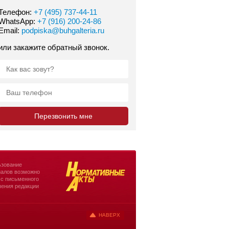
Телефон:
+7 (495) 737-44-11
WhatsApp:
+7 (916) 200-24-86
Email:
podpiska@buhgalteria.ru
или закажите обратный звонок.
зование
алов возможно
 с письменного
ения редакции
НАВЕРХ