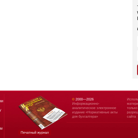
©
2000—
2026
Исполь
ми
Информационно-
матери
аналитическое электронное
только
у
издание «Нормативные акты
разреш
для бухгалтера»
сайта
ям
Печатный журнал