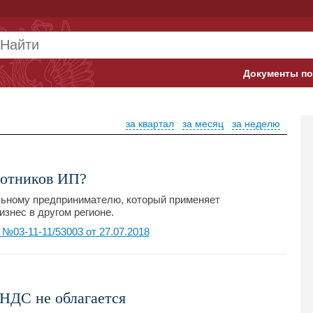
Документы по
Арбитражны
за квартал
за месяц
за неделю
Банк России
Верховный 
ботников ИП?
Гострудинсп
льному предпринимателю, который применяет
знес в другом регионе.
Конституци
03-11-11/53003 от 27.07.2018
Минтруд
Минфин
НДС не облагается
Пенсионный