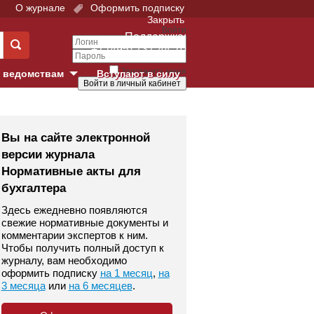
О журнале
Оформить подписку
Закрыть
Войти
Поддержка:
+7 (495) 737-44-10
Запомнить меня
 ведомствам
Вступают в силу
Забыли свой пароль?
е суды
Войти
Регистрация
Вы на сайте электронной
версии журнала
Суд
Нормативные акты для
бухгалтера
екция в г. Москве
Здесь ежедневно появляются
онный Суд
свежие нормативные документы и
комментарии экспертов к ним.
Чтобы получить полный доступ к
журналу, вам необходимо
оформить подписку
на 1 месяц
,
на
3 месяца
или
на 6 месяцев
.
 фонд