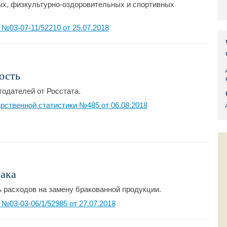
ых, физкультурно-оздоровительных и спортивных
Правительс
03-07-11/52210 от 25.07.2018
Президент: 
Роструд
ость
Социальный
тодателей от Росстата.
Суд общей 
ственной статистики №485 от 06.08.2018
Федеральна
Фонд социа
Остальные 
рака
ь расходов на замену бракованной продукции.
03-03-06/1/52985 от 27.07.2018