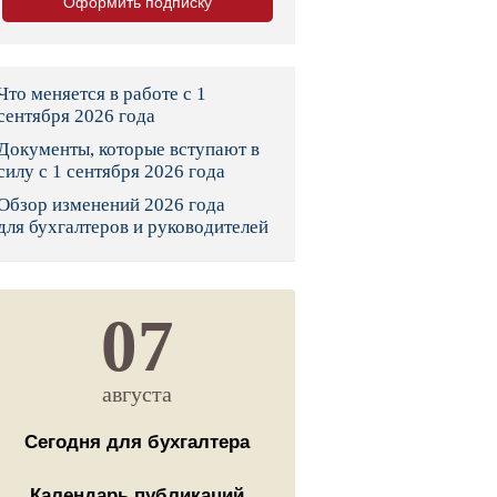
Оформить подписку
тво
законы и указы
Что меняется в работе с 1
сентября 2026 года
Документы, которые вступают в
 фонд России
силу с 1 сентября 2026 года
Обзор изменений 2026 года
юрисдикции
для бухгалтеров и руководителей
я налоговая служба
льного страхования
07
ведомства
августа
Сегодня для бухгалтера
Календарь публикаций