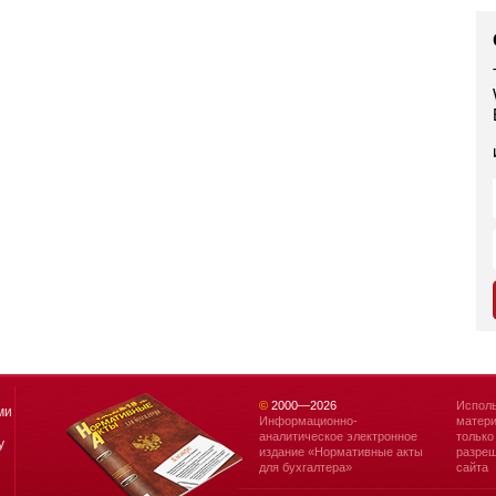
©
2000—
2026
Исполь
ми
Информационно-
матери
аналитическое электронное
только
у
издание «Нормативные акты
разреш
для бухгалтера»
сайта