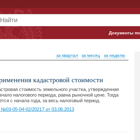
Документы по
Арбитражны
за квартал
за месяц
за неделю
Банк России
Верховный 
применения кадастровой стоимости
Гострудинсп
стровая стоимость земельного участка, утвержденная
чало налогового периода, равна рыночной цене. Тогда
Конституци
тся с начала года, за весь налоговый период.
03-05-04-02/20217 от 03.06.2013
Минтруд
Минфин
Пенсионный