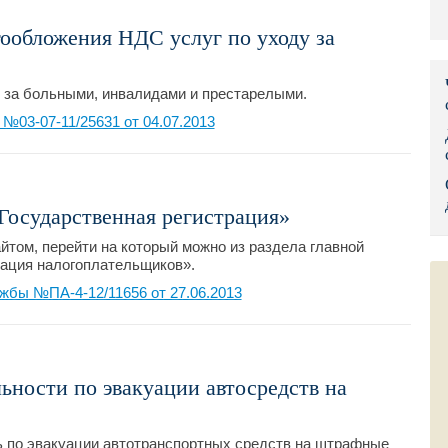
Правительс
ообложения НДС услуг по уходу за
Президент: 
 за больными, инвалидами и престарелыми.
Роструд
03-07-11/25631 от 04.07.2013
Социальный
Суд общей 
Государственная регистрация»
Федеральна
том, перейти на который можно из раздела главной
рация налогоплательщиков».
Фонд социа
жбы №ПА-4-12/11656 от 27.06.2013
Остальные 
ьности по эвакуации автосредств на
 по эвакуации автотранспортных средств на штрафные