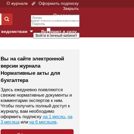
О журнале
Оформить подписку
Закрыть
Войти
Поддержка:
+7 (495) 737-44-10
Запомнить меня
 ведомствам
Вступают в силу
Забыли свой пароль?
е суды
Войти
Регистрация
Вы на сайте электронной
версии журнала
Суд
Нормативные акты для
бухгалтера
екция в г. Москве
Здесь ежедневно появляются
онный Суд
свежие нормативные документы и
комментарии экспертов к ним.
Чтобы получить полный доступ к
журналу, вам необходимо
оформить подписку
на 1 месяц
,
на
3 месяца
или
на 6 месяцев
.
 фонд