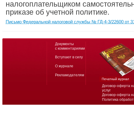
налогоплательщиком самостоятельн
приказе об учетной политике.
Письмо Федеральной налоговой службы № ГД-4-3/22600 от 31
Документы
с комментариями
Вступают в силу
О журнале
Рекламодателям
Печатный журнал
Договор-оферта н
услуг
Договор-оферта н
Политика обработ