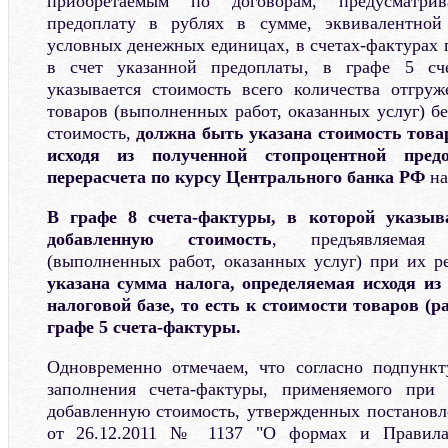
приобретаемым по договорам, предусматри
предоплату в рублях в сумме, эквивалентной
условных денежных единицах, в счетах-фактурах 
в счет указанной предоплаты, в графе 5 сче
указывается стоимость всего количества отгру
товаров (выполненных работ, оказанных услуг) б
стоимость,
должна быть указана стоимость товар
исходя из полученной стопроцентной пре
перерасчета по курсу Центрального банка РФ
на
В графе 8 счета-фактуры, в которой указыв
добавленную стоимость
, предъявляемая 
(выполненных работ, оказанных услуг) при их р
указана сумма налога, определяемая исходя из
налоговой базе, то есть к стоимости товаров (ра
графе 5 счета-фактуры.
Одновременно отмечаем, что согласно подпунк
заполнения счета-фактуры, применяемого при
добавленную стоимость, утвержденных постанов
от 26.12.2011 № 1137 "О формах и Правилах