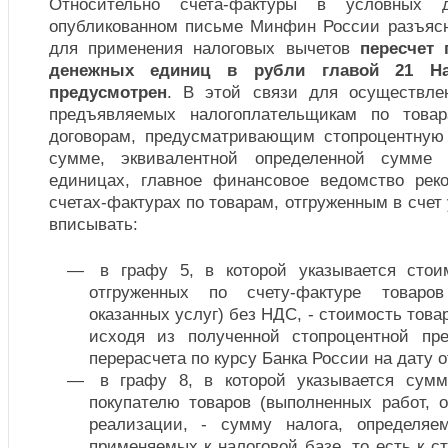
Относительно счета-фактуры в условных 
опубликованном письме Минфин России разъясн
для применения налоговых вычетов
пересчет
денежных единиц в рубли главой 21 На
предусмотрен
. В этой связи для осуществл
предъявляемых налогоплательщикам по това
договорам, предусматривающим стопроцентную
сумме, эквивалентной определенной сумме
единицах, главное финансовое ведомство рек
счетах-фактурах по товарам, отгруженным в счет
вписывать:
в графу 5, в которой указывается стоим
отгруженных по счету-фактуре товаров
оказанных услуг) без НДС, - стоимость това
исходя из полученной стопроцентной пр
перерасчета по курсу Банка России на дату о
в графу 8, в которой указывается сум
покупателю товаров (выполненных работ, о
реализации, - сумму налога, определяе
применяемых к налоговой базе, то есть к ст