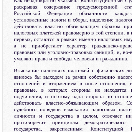
Как неоднократно указывал Конституционный Су
раскрывая содержание предусмотренной ст
Российской Федерации обязанности каждог
установленные налоги и сборы, наделение налого
действовать властно обязывающим образом пр
налоговых платежей правомерно в той степени, в к
первых, остаются в рамках именно налоговых и
а не приобретают характер гражданско-право
правовых или уголовно-правовых санкций, и, во-
умаляют права и свободы человека и гражданина.
Взыскание налоговых платежей с физических ли
явилось бы выходом за рамки собственно налог
отношений и вторжением в иные отношения, в
правовые, в которых стороны не находятся
подчинения, и поэтому одна сторона по отнош
действовать властно-обязывающим образом. С
судебного порядков взыскания налоговых плате
личности и государства в целом, отвечает и
противоречит принципам демократического 
государства, закрепленным Конституцией 