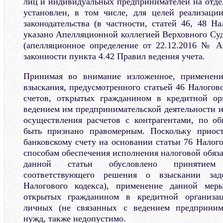
лиц и индивидуальных предпринимателей на отде
установлен, в том числе, для целей реализаци
законодательства (в частности, статей 46, 48 На
указано Апелляционной коллегией Верховного Су
(апелляционное определение от 22.12.2016 № А
законности пункта 4.42 Правил ведения учета.
Принимая во внимание изложенное, применени
взыскания, предусмотренного статьей 46 Налогов
счетов, открытых гражданином в кредитной ор
ведением им предпринимательской деятельности и
осуществления расчетов с контрагентами, по о
быть признано правомерным. Поскольку приос
банковскому счету на основании статьи 76 Налого
способам обеспечения исполнения налоговой обяза
данной статьи обусловлено принятием
соответствующего решения о взыскании зад
Налогового кодекса), применение данной мер
открытых гражданином в кредитной организац
личных (не связанных с ведением предпринима
нужд, также недопустимо.