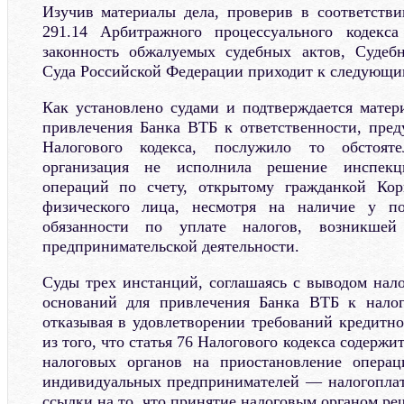
Изучив материалы дела, проверив в соответств
291.14 Арбитражного процессуального кодекс
законность обжалуемых судебных актов, Судебн
Суда Российской Федерации приходит к следующи
Как установлено судами и подтверждается матер
привлечения Банка ВТБ к ответственности, пред
Налогового кодекса, послужило то обстояте
организация не исполнила решение инспекц
операций по счету, открытому гражданкой Кор
физического лица, несмотря на наличие у по
обязанности по уплате налогов, возникше
предпринимательской деятельности.
Суды трех инстанций, соглашаясь с выводом нало
оснований для привлечения Банка ВТБ к налог
отказывая в удовлетворении требований кредитно
из того, что статья 76 Налогового кодекса содержи
налоговых органов на приостановление опера
индивидуальных предпринимателей — налогоплат
ссылки на то, что принятие налоговым органом р