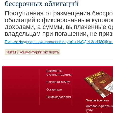
бессрочных облигаций
Поступления от размещения бесср
облигаций с фиксированным купоно
доходами, а суммы, выплаченные о
владельцам при погашении, не при
Письмо Федеральной налоговой службы №СД-4-3/14480@ от 
Читать комментарий эксперта
Документы
с комментариями
Вступают в силу
О журнале
Рекламодателям
Печатный журнал
Договор-оферта н
услуг