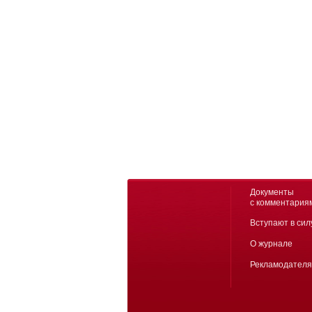
Документы
с комментария
Вступают в сил
О журнале
Рекламодател