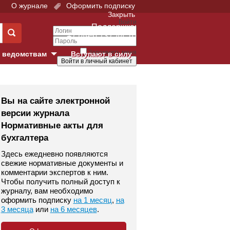
О журнале
Оформить подписку
Закрыть
Войти
Поддержка:
+7 (495) 737-44-10
Запомнить меня
 ведомствам
Вступают в силу
Забыли свой пароль?
е суды
Войти
Регистрация
Вы на сайте электронной
версии журнала
Суд
Нормативные акты для
бухгалтера
екция в г. Москве
Здесь ежедневно появляются
онный Суд
свежие нормативные документы и
комментарии экспертов к ним.
Чтобы получить полный доступ к
журналу, вам необходимо
оформить подписку
на 1 месяц
,
на
3 месяца
или
на 6 месяцев
.
 фонд