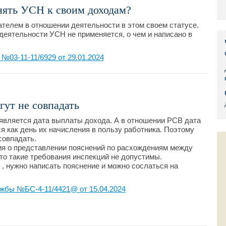
нять УСН к своим доходам?
Правительс
телем в отношении деятельности в этом своем статусе.
Президент: 
деятельности УСН не применяется, о чем и написано в
Роструд
03-11-11/6929 от 29.01.2024
Социальный
Суд общей 
ут не совпадать
Федеральна
является дата выплаты дохода. А в отношении РСВ дата
 как день их начисления в пользу работника. Поэтому
Фонд социа
совпадать.
ия о представлении пояснений по расхождениям между
то такие требования инспекций не допустимы.
Остальные 
 , нужно написать пояснение и можно сослаться на
жбы №БС-4-11/4421@ от 15.04.2024