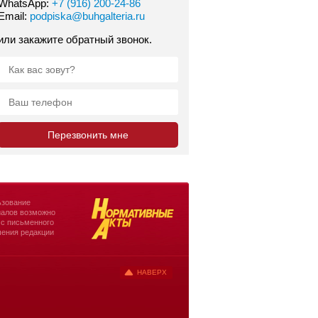
WhatsApp:
+7 (916) 200-24-86
Email:
podpiska@buhgalteria.ru
или закажите обратный звонок.
зование
алов возможно
 с письменного
ения редакции
НАВЕРХ