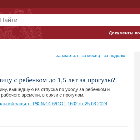
Документы по
Арбитражны
за квартал
за месяц
за неделю
Банк России
Верховный 
ицу с ребенком до 1,5 лет за прогулы?
Гострудинсп
ну, вышедшую из отпуска по уходу за ребенком и
рабочего времени, в связи с прогулом.
Конституци
альной защиты РФ №14-6/ООГ-1602 от 25.03.2024
Минтруд
Минфин
Пенсионный