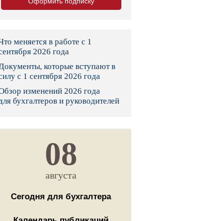
Оформить подписку
тво
законы и указы
Что меняется в работе с 1
сентября 2026 года
Документы, которые вступают в
 фонд России
силу с 1 сентября 2026 года
Обзор изменений 2026 года
юрисдикции
для бухгалтеров и руководителей
я налоговая служба
льного страхования
08
ведомства
августа
Сегодня для бухгалтера
Календарь публикаций