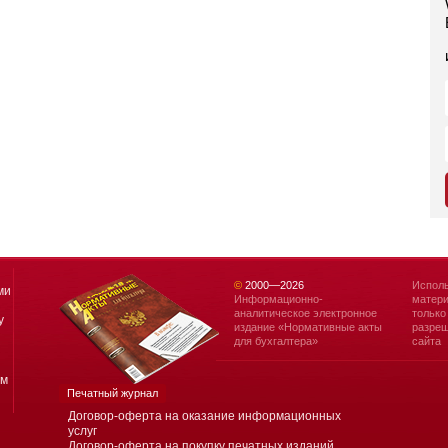
©
2000—
2026
Исполь
ми
Информационно-
матери
аналитическое электронное
только
у
издание «Нормативные акты
разреш
для бухгалтера»
сайта
ям
Печатный журнал
Договор-оферта на оказание информационных
услуг
Договор-оферта на покупку печатных изданий