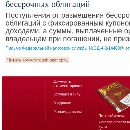
бессрочных облигаций
Поступления от размещения бесср
облигаций с фиксированным купоно
доходами, а суммы, выплаченные о
владельцам при погашении, не при
Письмо Федеральной налоговой службы №СД-4-3/14480@ от 
Читать комментарий эксперта
Документы
с комментариями
Вступают в силу
О журнале
Рекламодателям
Печатный журнал
Договор-оферта н
услуг