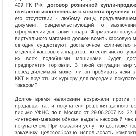
499 ГК РФ,
договор розничной купли-прода
считается исполненным с момента вручения т
его отсутствии - любому лицу, предъявивше
документ, свидетельствующий о заключе
оформлении доставки товара. Формально получа
виртуального магазина должен возить кассовую м
сегодня существуют достаточное количество 
моделей кассовых аппаратов, но если число курь
их всех подобными машинами будет дост
предприятия торговли. В такой ситуации вирт
перед дилеммой может ли он пробивать чеки з
ККТ и вручать их курьеру для передачи покупат
товаром?
Долгое время налоговики возражали против т
продавца, так и покупателя решения данного во
письме УФНС по г. Москве от 29.06.2007 № 22-1
«интернет-магазин обязан выдать кассовый чек
покупателем. При оказании услуг по доставке то
заказчику целесообразно использовать компа