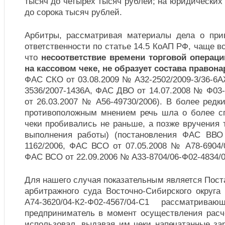
тысяч до четырех тысяч рублей; на юридических 
до сорока тысяч рублей.
Арбитры, рассматривая материалы дела о при
ответственности по статье 14.5 КоАП РФ, чаще в
что
несоответствие времени торговой операци
на кассовом чеке, не образует состава правон
ФАС СКО от 03.08.2009 № А32-2502/2009-3/36-6А
3536/2007-1436А, ФАС ДВО от 14.07.2008 № Ф03
от 26.03.2007 № А56-49730/2006). В более ред
противоположным мнением речь шла о более сп
чеки пробивались не раньше, а позже вручения т
выполнения работы) (постановления ФАС ВВО
1162/2006, ФАС ВСО от 07.05.2008 № А78-6904/0
ФАС ВСО от 22.09.2006 № А33-8704/06-Ф02-4834/0
Для нашего случая показательным является Пос
арбитражного суда Восточно-Сибирского округа
А74-3620/04-К2-Ф02-4567/04-С1 рассматрива
предприниматель в момент осуществления расч
использовал, выдавая им чеки напечатанные за