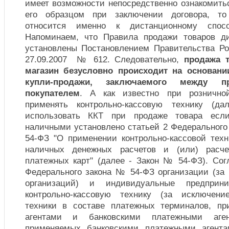
имеет возможности непосредственно ознакомить
его образцом при заключении договора, то
относится именно к дистанционному спос
Напоминаем, что Правила продажи товаров д
установлены Постановлением Правительства Р
27.09.2007 № 612. Следовательно,
продажа т
магазин безусловно происходит на основани
купли-продажи, заключаемого между 
покупателем
. А как известно при рознично
применять контрольно-кассовую технику (да
использовать ККТ при продаже товара если
наличными установлено статьей 2 Федерального
54-ФЗ "О применении контрольно-кассовой тех
наличных денежных расчетов и (или) расче
платежных карт" (далее - Закон № 54-ФЗ). Сог
Федерального закона № 54-ФЗ организации (за
организаций) и индивидуальные предприн
контрольно-кассовую технику (за исключение
техники в составе платежных терминалов, п
агентами и банковскими платежными аген
применяемых банковскими платежными агента