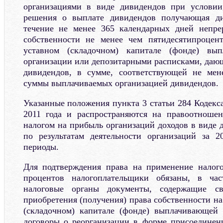
организациями в виде дивидендов при условии
решения о выплате дивидендов получающая ди
течение не менее 365 календарных дней непре
собственности не менее чем пятидесятипроцен
уставном (складочном) капитале (фонде) вы
организации или депозитарными расписками, даю
дивидендов, в сумме, соответствующей не ме
суммы выплачиваемых организацией дивидендов.
Указанные положения пункта 3 статьи 284 Кодекс
2011 года и распространяются на правоотноше
налогом на прибыль организаций доходов в виде 
по результатам деятельности организаций за 
периоды.
Для подтверждения права на применение налого
процентов налогоплательщики обязаны, в час
налоговые органы документы, содержащие св
приобретения (получения) права собственности на
(складочном) капитале (фонде) выплачивающей 
договоры о реорганизации в форме присоединен